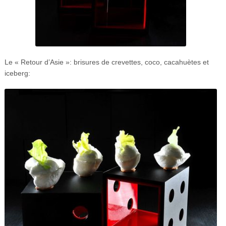
Le « Retour d’Asie »: brisures de crevettes, coco, cacahuètes et
iceberg: