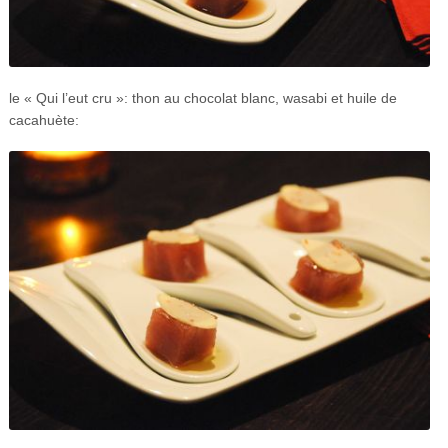
le « Qui l’eut cru »: thon au chocolat blanc, wasabi et huile de
cacahuète: