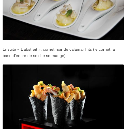
Ensuite « L’abstrait »: cornet noir de calamar frits (le cornet, à
base d’encre de seiche se mange):