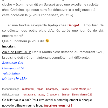
cloche » (comme on dit en Suisse) avec une excellente raclette
chez Christine, qui nous aura fait découvrir la « religieuse » à
cette occasion là (« vous connaissez, vous? »)
…. et une fondue savoyarde tip-top chez
Senga!
… Trop bien de
se délecter des petits plats d’Agnès après une journée de ski,
encore merci!
Que du bonheur je vous dis
Important
Denis Martin s’est détaché du restaurant C21,
Ajout de juillet 2011:
la cuisine doit y être maintenant complètemant différente.
Restaurant C21
Champery 1874
Valais Suisse
tél: 024 479 1550
technorati tags:
restaurant,
tapas,
Champery,
Suisse,
Denis Martin,C21
del.icio.us tags:
restaurant,
tapas,
Champery,
Suisse,
Denis Martin,C21
Ce billet vous a plu? Pour être averti automatiquement à chaque
nouvelle diffusion sur le blog,
inscrivez vous ici !