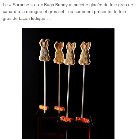
Le « Surprise » ou « Bugs Bunny »: sucette glacée de foie gras de
canard à la mangue et gros sel…ou comment présenter le foie
gras de façon ludique…: