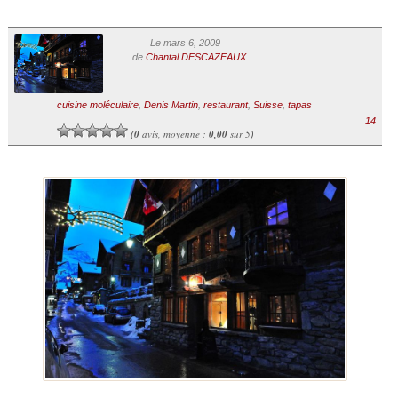
Le mars 6, 2009
de
Chantal DESCAZEAUX
cuisine moléculaire
,
Denis Martin
,
restaurant
,
Suisse
,
tapas
14
0
avis, moyenne :
0,00
sur 5
(
)