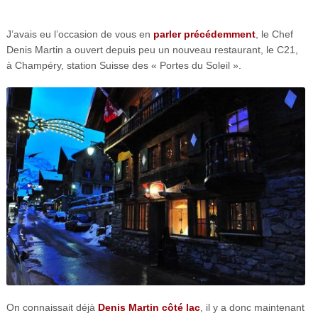
J’avais eu l’occasion de vous en
parler précédemment
, le Chef
Denis Martin a ouvert depuis peu un nouveau restaurant, le C21,
à Champéry, station Suisse des « Portes du Soleil ».
On connaissait déjà
Denis Martin côté lac
, il y a donc maintenant