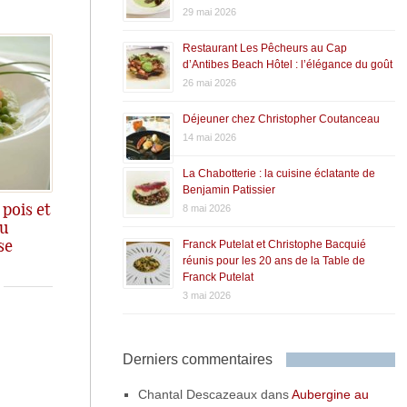
29 mai 2026
Restaurant Les Pêcheurs au Cap
d’Antibes Beach Hôtel : l’élégance du goût
26 mai 2026
Déjeuner chez Christopher Coutanceau
14 mai 2026
La Chabotterie : la cuisine éclatante de
Benjamin Patissier
 pois et
8 mai 2026
u
Franck Putelat et Christophe Bacquié
se
réunis pour les 20 ans de la Table de
Franck Putelat
3 mai 2026
Derniers commentaires
Chantal Descazeaux
dans
Aubergine au