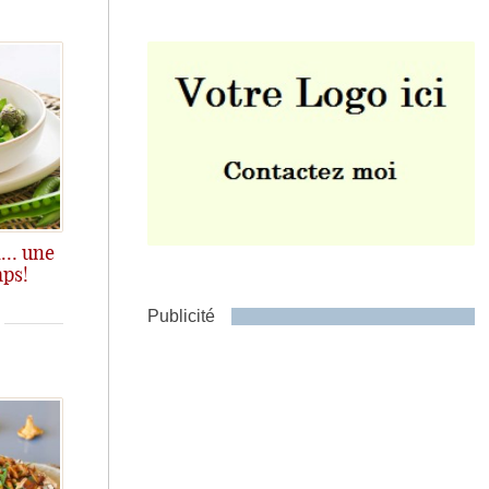
Envoyer
a… une
mps!
Publicité