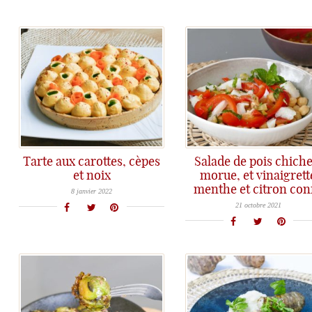
Tarte aux carottes, cèpes
Salade de pois chiche
et noix
morue, et vinaigrett
Les tartes salées peuvent être très gourmandes avec un joli look coloré qui rivalise avec les tartes sucrées : la preuve avec cette tarte carottes, cèpes et noix...
menthe et citron conf
Une salade de pois chiches pour une recette sans prise de tête...
8 janvier 2022
21 octobre 2021