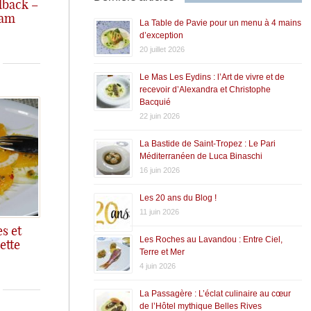
lback –
tam
La Table de Pavie pour un menu à 4 mains
hi... une tuerie!
d’exception
20 juillet 2026
Le Mas Les Eydins : l’Art de vivre et de
recevoir d’Alexandra et Christophe
Bacquié
22 juin 2026
La Bastide de Saint-Tropez : Le Pari
Méditerranéen de Luca Binaschi
16 juin 2026
Les 20 ans du Blog !
11 juin 2026
s et
Les Roches au Lavandou : Entre Ciel,
ette
Terre et Mer
4 juin 2026
La Passagère : L’éclat culinaire au cœur
de l’Hôtel mythique Belles Rives