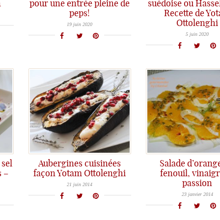
n
pour une entrée pleine de
suédoise ou Hasse
!
peps!
Recette de Yo
Un fenouil confit aux oranges pour une assiette pleine de peps...
Ottolenghi
Pommes de terre à la suédoise ou Hasselback potatoes façon Yotam Ottoleng
19 juin 2020
5 juin 2020
 sel
Aubergines cuisinées
Salade d’orange
s –
façon Yotam Ottolenghi
fenouil, vinaigr
Une recette parfaite pour l'été...
passion
Une recette pleine de fraicheur et de vitamines: carpaccio fenouil orange, vinaigrette fruits de la passion
21 juin 2014
23 janvier 2014