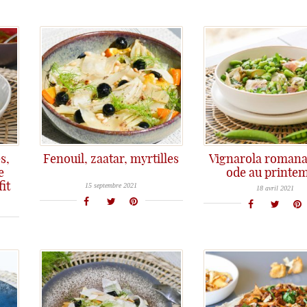
s,
Fenouil, zaatar, myrtilles
Vignarola roman
Fenouil version fruitée, en accompagnement ou seul en version végé...
e
ode au printe
La vignarola romana, une recette en ode au printemps...
it
15 septembre 2021
18 avril 2021