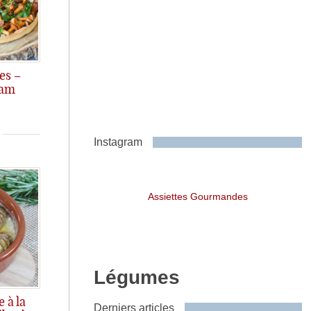
es –
tam
ghi touch...
Instagram
Assiettes Gourmandes
Légumes
 à la
Derniers articles