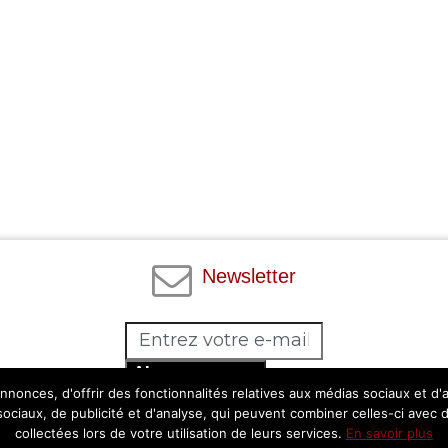
Newsletter
Abonnez-vous
nonces, d'offrir des fonctionnalités relatives aux médias sociaux et d
Facebook
Twitter
Instagram
Pinterest
 sociaux, de publicité et d'analyse, qui peuvent combiner celles-ci avec 
collectées lors de votre utilisation de leurs services.
En savoir plus