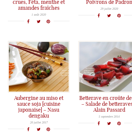
crues, Féta, menthe et
Poivrons de Padro
Le Piment de Padrón, petit piment pour maxi plaisir 
amandes fraîches
Prêts à affronter la chaleur avec une salade estivale et rafraichissante...
29 juillet 2020
1 août 2020
Aubergine au miso et
Betterave en croûte de
sauce soja [cuisine
– Salade de betterave
japonaise] – Nasu
Alain Passard
La cuisson en croûte de sel, le top pour préserver le produit!
dengaku
Les aubergines caramélisées au miso et à la sauce soja... un délice pour vous accompagner tout l'été!
5 septembre 2014
20 juillet 2017