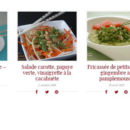
e –
Salade carotte, papaye
Fricassée de petits
verte, vinaigrette à la
gingembre a
cacahuète
pamplemous
Que diriez vous d'une salade de carottes, avec un brin d'exotisme et d'originalité? Grâce à la papaye verte et une
Le printemps s'est bien installé avec sa douceur qui le caractérise, les fleurs qui embellissent nos jardins et les légumes
2 octobre 2008
18 avril 2007