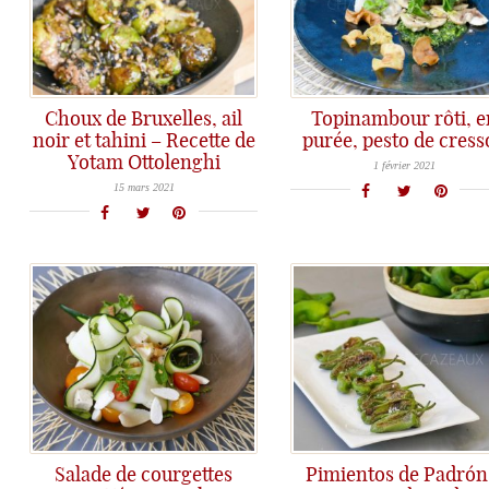
Choux de Bruxelles, ail
Topinambour rôti, e
noir et tahini – Recette de
purée, pesto de cres
Déclinaison de topinambours et pesto de cresson... une assiette végétale parfaite!
Yotam Ottolenghi
Une nouvelle recette de Yotam Ottolenghi qui réconcilie avec les choux de Bruxelles!
1 février 2021
15 mars 2021
Salade de courgettes
Pimientos de Padrón