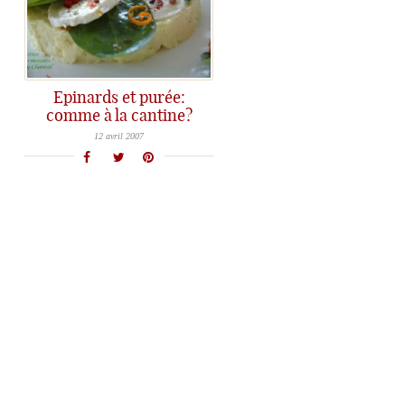
Epinards et purée:
comme à la cantine?
Une recette toute simple, improvisée au dernier moment et créée pour faire plaisir à "Ligne et papilles": une entrée à
12 avril 2007