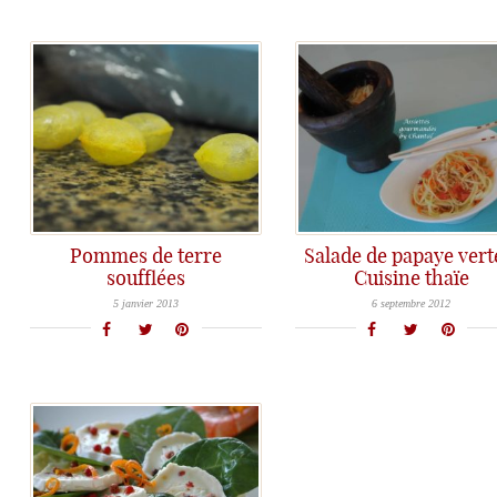
Pommes de terre
Salade de papaye vert
soufflées
Cuisine thaïe
Pomme de terre soufflée: le choix de la pomme de terre et la technique des 2 bains de friture pour avoir une chips bien gonflée comme dans les restaurants!
La cuisine thaïlandaise est réputée pour ses spécialités culinaires: aujourd'hui, la recette de la salade de papaye verte à la manière thaïe!
5 janvier 2013
6 septembre 2012