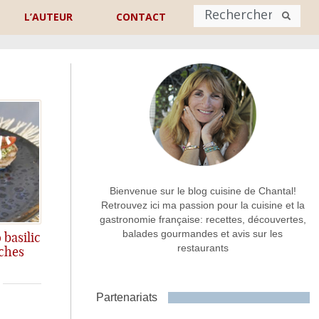
L’AUTEUR
CONTACT
Nom
*
rénom
Nom
Adresse de contact
*
Bienvenue sur le blog cuisine de Chantal!
Retrouvez ici ma passion pour la cuisine et la
gastronomie française: recettes, découvertes,
Commentaire ou message
*
balades gourmandes et avis sur les
 basilic
restaurants
ches
simple et on adore ça!
Partenariats