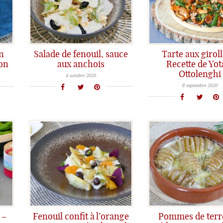
n
Salade de fenouil, sauce
Tarte aux giroll
son
aux anchois
Recette de Yo
Une salade de fenouil qui bon le sud avec sa sauce parmesan, ail et anchois...
Ottolenghi
La tarte aux girolles avec la Yotam Ottolen
4 octobre 2020
8 septembre 2020
 –
Fenouil confit à l’orange
Pommes de terre