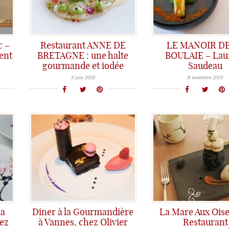
c –
Restaurant ANNE DE
LE MANOIR DE
ent
BRETAGNE : une halte
BOULAIE – Lau
gourmande et iodée
Saudeau
..
Emotion et vague de fraîcheur avec la cuisine de haut vol de Mathieu Guibert à Anne de Bretagne...
Le Manoir de la Boulaie : une excellente adresse tout près de Nantes avec Laurent Saudeau en cuisine...
3 juin 2020
8 novembre 2019
la
Diner à la Gourmandière
La Mare Aux Ois
ez
à Vannes, chez Olivier
Restaurant