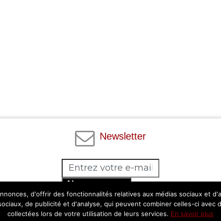
Newsletter
Abonnez-vous
nonces, d'offrir des fonctionnalités relatives aux médias sociaux et d
Facebook
Twitter
Instagram
Pinterest
 sociaux, de publicité et d'analyse, qui peuvent combiner celles-ci avec 
collectées lors de votre utilisation de leurs services.
En savoir plus