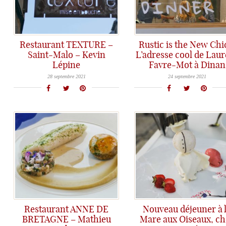
Restaurant TEXTURE –
Rustic is the New Chi
Saint-Malo – Kevin
L’adresse cool de Laur
Lépine
Favre-Mot à Dinan
Restaurant Texture dans Saint-Malo intramuros: la cuisine de Kevin Lépine titille le palais avec des saveurs d'ici et d'ailleurs...
Rustic is the new chic, la dernière adresse de restauration de Laurent Favre-Mot en Bretagne.
28 septembre 2021
24 septembre 2021
Restaurant ANNE DE
Nouveau déjeuner à 
BRETAGNE – Mathieu
Mare aux Oiseaux, ch