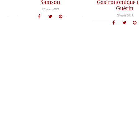
Samson
Gastronomique d
La Gourmandière chez Olivier Samson à Vannes: un excellent dîner, des produits magnifiques pour un très beau rapport qualité prix
Guérin
Sublime déjeuner à La Mare aux Oiseaux chez Eric Guérin: un magnifique Havre de Paix au milieu des mara
21 août 2013
16 août 2013