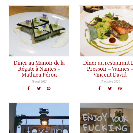
Dîner au Manoir de la
Dîner au restaurant 
Régate à Nantes –
Pressoir – Vannes 
Mathieu Pérou
Vincent David
Le Manoir de la Régate fait partie de ces belles Maisons de famille qui respire le bonheur et la sérénité. Dans la banlieue de Nantes, la belle bâtisse prend place dans un cadre verdoyant au bord de l’Erdre, et Mathieu Pérou flirte avec l'Unami pour régaler nos papilles...
Bilan très mitigé pour ne pas dire déception au restaurant Le Pressoir à Vannes, une institution dans la régi
19 mai 2022
17 octobre 2021