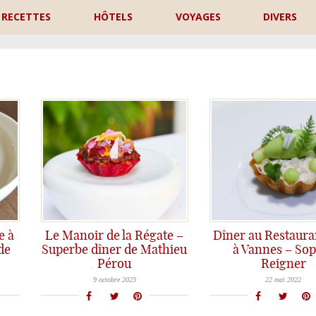
RECETTES
HÔTELS
VOYAGES
DIVERS
P
e à
Le Manoir de la Régate –
Dîner au Restaura
de
Superbe dîner de Mathieu
à Vannes – Sop
Pérou
Reigner
Un gros coup de coeur au Manoir de la Régate, cette très belle Table tenue par Mathieu et Anne-Charlotte Pérou à Nantes. Entre végétal et poissons d'eaux douces, une vraie identité autour des produits régionaux. A faire et refaire sans modération !
Au restaurant Iodé de Vannes, 2 Chefs atypiques autodidactes: Sophie Reigner et Julien Noray conjuguent leurs talents avec un même fil c
9 octobre 2023
22 mai 2022