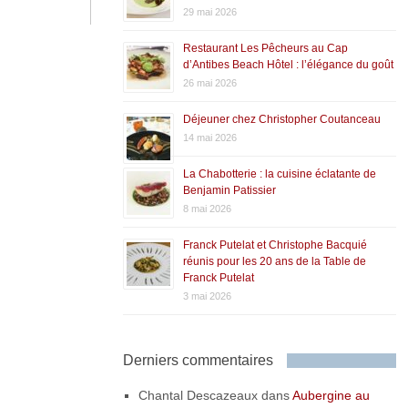
29 mai 2026
Restaurant Les Pêcheurs au Cap
d’Antibes Beach Hôtel : l’élégance du goût
26 mai 2026
Déjeuner chez Christopher Coutanceau
14 mai 2026
La Chabotterie : la cuisine éclatante de
Benjamin Patissier
8 mai 2026
Franck Putelat et Christophe Bacquié
réunis pour les 20 ans de la Table de
Franck Putelat
3 mai 2026
Derniers commentaires
Chantal Descazeaux
dans
Aubergine au