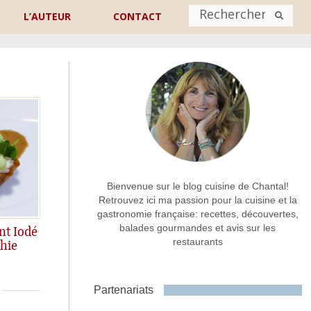
L’AUTEUR
CONTACT
Nom
*
rénom
Nom
Adresse de contact
*
Bienvenue sur le blog cuisine de Chantal!
Retrouvez ici ma passion pour la cuisine et la
gastronomie française: recettes, découvertes,
Commentaire ou message
*
balades gourmandes et avis sur les
nt Iodé
restaurants
hie
onducteur, l'Iode...
Partenariats