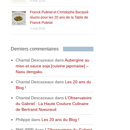
8 mai 2026
Franck Putelat et Christophe Bacquié
réunis pour les 20 ans de la Table de
Franck Putelat
3 mai 2026
Derniers commentaires
Chantal Descazeaux
dans
Aubergine au
miso et sauce soja [cuisine japonaise] –
Nasu dengaku
Chantal Descazeaux
dans
Les 20 ans du
Blog !
Chantal Descazeaux
dans
L’Observatoire
du Gabriel : La Haute Couture Culinaire
de Bertrand Noeureuil
Philippe
dans
Les 20 ans du Blog !
PHILIPPE
dans
L’Observatoire du Gabriel