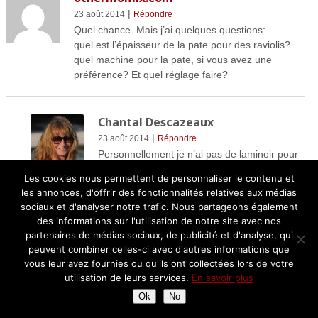
|
23 août 2014
Répondre
Quel chance. Mais j’ai quelques questions:
quel est l’épaisseur de la pate pour des raviolis?
quel machine pour la pate, si vous avez une
préférence? Et quel réglage faire?
Chantal Descazeaux
|
23 août 2014
Répondre
Personnellement je n’ai pas de laminoir pour
les pâtes donc difficile de conseiller… il faut
Les cookies nous permettent de personnaliser le contenu et
régler pour que la pâte des raviolis soit la plus
les annonces, d'offrir des fonctionnalités relatives aux médias
fine possible mais je pense qu’il faut
sociaux et d'analyser notre trafic. Nous partageons également
expérimenter quand on a la machine!
des informations sur l'utilisation de notre site avec nos
partenaires de médias sociaux, de publicité et d'analyse, qui
peuvent combiner celles-ci avec d'autres informations que
Mathilde
vous leur avez fournies ou qu'ils ont collectées lors de votre
|
utilisation de leurs services.
En savoir plus
19 décembre 2025
Répondre
Merci pour ce récit de cet atelier autour des pâtes
Ok
No
maison, raviolis et gnocchis, on sent bien