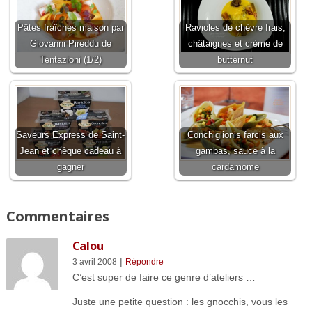
Pâtes fraîches maison par
Ravioles de chèvre frais,
Giovanni Pireddu de
châtaignes et crème de
Tentazioni (1/2)
butternut
Saveurs Express de Saint-
Conchiglionis farcis aux
Jean et chèque cadeau à
gambas, sauce à la
gagner
cardamome
Commentaires
Calou
|
3 avril 2008
Répondre
C’est super de faire ce genre d’ateliers …
Juste une petite question : les gnocchis, vous les