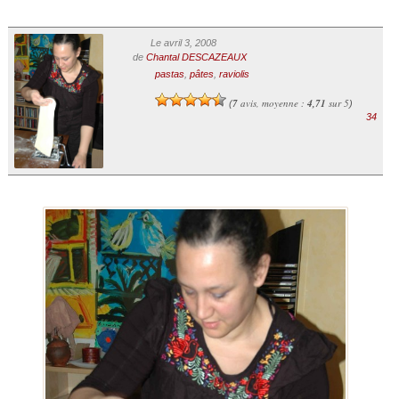
Le avril 3, 2008
de
Chantal DESCAZEAUX
pastas
,
pâtes
,
raviolis
7
avis, moyenne :
4,71
sur 5
(
)
34