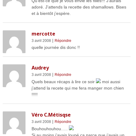
Qu’est-ce que je vous envie les filles!!! J’aurais
adoré. J’attends la recette des shamallows. Bises
et à bientôt j’espère.
mercotte
|
3 avril 2008
Répondre
quelle journée dis donc !!
Audrey
|
3 avril 2008
Répondre
Quels beaux récaps à lire ce soir
moi aussi
j’attend la recete qui me fera manger mon chien
!!!!!
Véro C.Métisqse
|
3 avril 2008
Répondre
Bouhouhouhou…..
Si au moins j’avais loupé ça parce que j’avais un