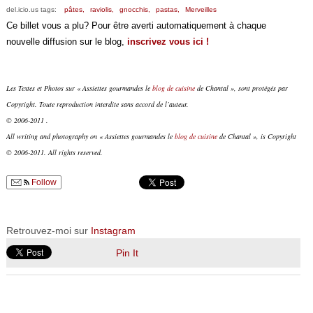
del.icio.us tags:
pâtes,
raviolis,
gnocchis,
pastas,
Merveilles
Ce billet vous a plu? Pour être averti automatiquement à chaque
nouvelle diffusion sur le blog,
inscrivez vous ici !
Les Textes et Photos sur « Assiettes gourmandes le
blog de cuisine
de Chantal », sont protégés par
Copyright. Toute reproduction interdite sans accord de l’auteur.
© 2006-2011 .
All writing and photography on « Assiettes gourmandes le
blog de cuisine
de Chantal », is Copyright
© 2006-2011. All rights reserved.
Follow
Retrouvez-moi sur
Instagram
Pin It