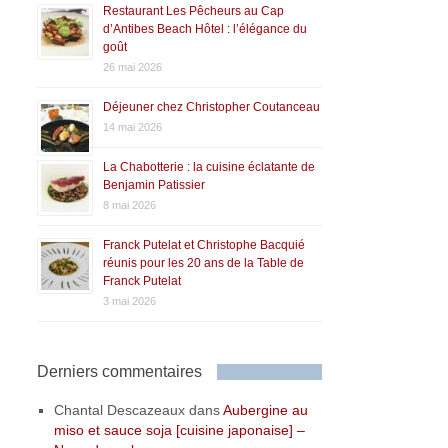
Restaurant Les Pêcheurs au Cap
d’Antibes Beach Hôtel : l’élégance du
goût
26 mai 2026
Déjeuner chez Christopher Coutanceau
14 mai 2026
La Chabotterie : la cuisine éclatante de
Benjamin Patissier
8 mai 2026
Franck Putelat et Christophe Bacquié
réunis pour les 20 ans de la Table de
Franck Putelat
3 mai 2026
Derniers commentaires
Chantal Descazeaux
dans
Aubergine au
miso et sauce soja [cuisine japonaise] –