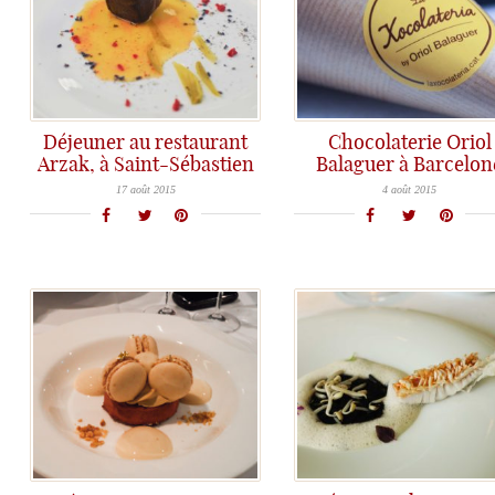
Déjeuner au restaurant
Chocolaterie Oriol
Arzak, à Saint-Sébastien
Balaguer à Barcelon
Arzak: un restaurant fabuleux, des plats magnifiques et la gentillesse d'Elena et Juan Mari en prime!
Un grand moment de gourmandise chez le talentueux Oriol Balaguer à Barcelone
17 août 2015
4 août 2015