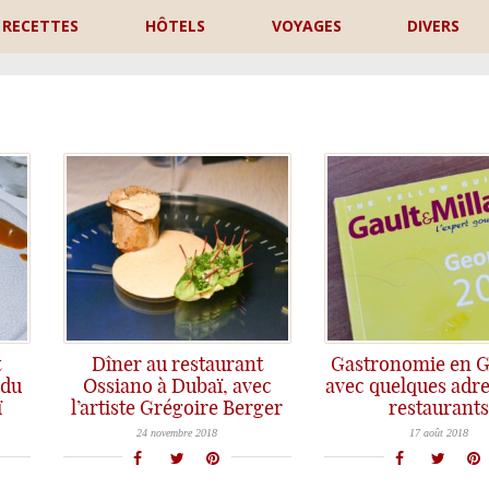
RECETTES
HÔTELS
VOYAGES
DIVERS
P
t
Dîner au restaurant
Gastronomie en G
 du
Ossiano à Dubaï, avec
avec quelques adre
ï
l’artiste Grégoire Berger
restaurants
Un dîner dans les profondeurs de l'Ossiano à Dubaï pour découvrir la cuisine atypique de l'artiste Grégoire Berger.
Après quelques infos sur Tbilissi et la Géorgie, vous voulez peut-être en savoir plus sur la cuisine géo
24 novembre 2018
17 août 2018