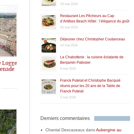
29 mai 2026
Restaurant Les Pêcheurs au Cap
d’Antibes Beach Hôtel : l’élégance du goût
26 mai 2026
Déjeuner chez Christopher Coutanceau
14 mai 2026
La Chabotterie : la cuisine éclatante de
Benjamin Patissier
Le Logge
menade
8 mai 2026
de coeur
Franck Putelat et Christophe Bacquié
réunis pour les 20 ans de la Table de
Franck Putelat
3 mai 2026
Derniers commentaires
Chantal Descazeaux
dans
Aubergine au