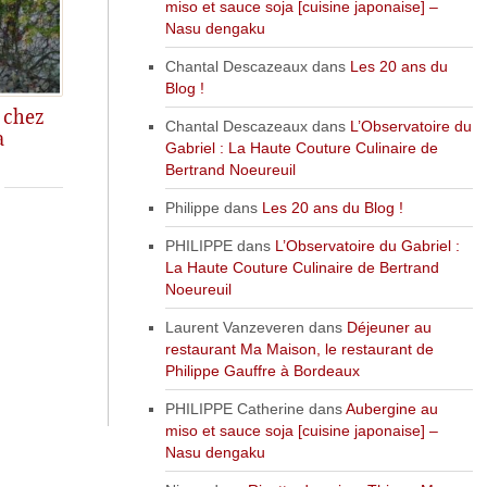
miso et sauce soja [cuisine japonaise] –
Nasu dengaku
Chantal Descazeaux
dans
Les 20 ans du
Blog !
r chez
Chantal Descazeaux
dans
L’Observatoire du
à
i chez Ferran Adrià!!!
Gabriel : La Haute Couture Culinaire de
Bertrand Noeureuil
Philippe
dans
Les 20 ans du Blog !
PHILIPPE
dans
L’Observatoire du Gabriel :
La Haute Couture Culinaire de Bertrand
Noeureuil
Laurent Vanzeveren
dans
Déjeuner au
restaurant Ma Maison, le restaurant de
Philippe Gauffre à Bordeaux
PHILIPPE Catherine
dans
Aubergine au
miso et sauce soja [cuisine japonaise] –
Nasu dengaku