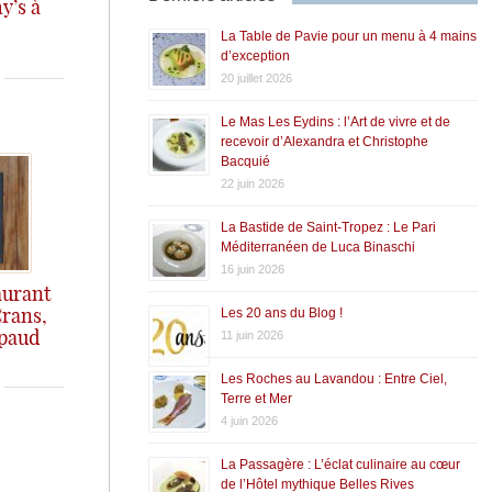
y’s à
ous étions en
La Table de Pavie pour un menu à 4 mains
d’exception
20 juillet 2026
Le Mas Les Eydins : l’Art de vivre et de
recevoir d’Alexandra et Christophe
Bacquié
22 juin 2026
La Bastide de Saint-Tropez : Le Pari
Méditerranéen de Luca Binaschi
16 juin 2026
aurant
Les 20 ans du Blog !
Crans,
11 juin 2026
épaud
'est en effet grace à
Les Roches au Lavandou : Entre Ciel,
Terre et Mer
4 juin 2026
La Passagère : L’éclat culinaire au cœur
de l’Hôtel mythique Belles Rives