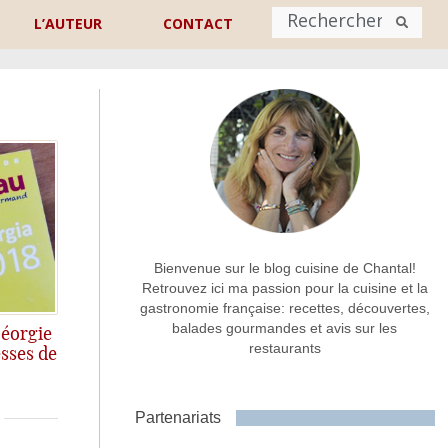
L’AUTEUR
CONTACT
Nom
*
rénom
Nom
Adresse de contact
*
Bienvenue sur le blog cuisine de Chantal!
Retrouvez ici ma passion pour la cuisine et la
gastronomie française: recettes, découvertes,
Commentaire ou message
*
balades gourmandes et avis sur les
éorgie
restaurants
sses de
rgienne! Si vous
Partenariats