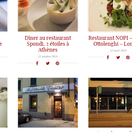
Dîner au restaurant
Restaurant NOPI 
e
Spondi, 2 étoiles à
Ottolenghi – Lo
Yotam Ottolenghi [ NOPI ] : Une cuisine au succès fulgurant de l'autre côté de la Manche...
Athènes
SPONDI: Un restaurant 2 étoiles à Athènes où Gastronomie et plaisir sont au rendez-vous
12 avril 2014
13 octobre 2014