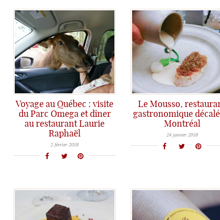
Voyage au Québec : visite
Le Mousso, restaura
du Parc Omega et dîner
gastronomique décalé
au restaurant Laurie
Montréal
Atypique et créatif, un génie de la cuisine bouleverse les codes à Montréal au restaurant Le Mousso...
Raphaël
Nouvelle étape au Québec, avec le Parc Oméga et un déjeuner au restaurant Laurie Raphaël...
24 janvier 2018
2 février 2018