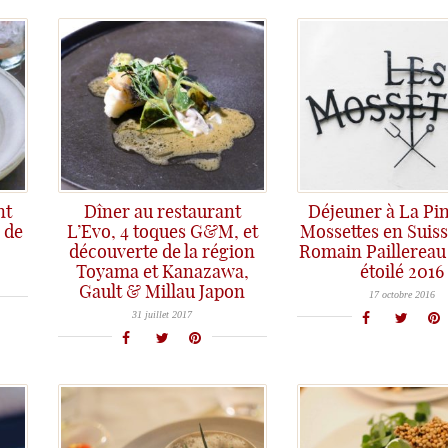
nt
Dîner au restaurant
Déjeuner à La Pin
 de
L’Evo, 4 toques G&M, et
Mossettes en Suiss
découverte de la région
Romain Paillereau
Toyama et Kanazawa,
étoilé 2016
Une très belle adresse du côté des Préalpes suisses: La Pinte des Mossettes avec Romain Paillereau aux commandes
Gault & Millau Japon
Restaurant L ' EVO - Gault et Millau Japon - Terroir d' Hokuriku (Toyama)
17 octobre 2016
31 juillet 2017