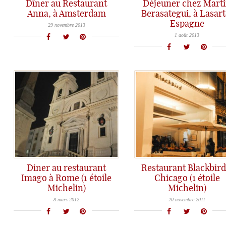
Dîner au Restaurant
Déjeuner chez Mart
Anna, à Amsterdam
Berasategui, à Lasart
Restaurant ANNA : Une belle adresse gourmande à Amsterdam
Espagne
Repas extraordinaire chez Martin Berasategui, 3 étoiles près de San Sebastian
29 novembre 2013
1 août 2013
Diner au restaurant
Restaurant Blackbird
Imago à Rome (1 étoile
Chicago (1 étoile
Michelin)
Michelin)
De (court) passage dans la superbe ville de Rome le mois dernier, l'envie de faire 1 ou 2 bonnes tables
Après le restaurant Ria, c'est au restaurant Blackbird à Chicago, 1 étoile au Michelin, que je vous emmène aujourd'hui. ♪
8 mars 2012
20 novembre 2011