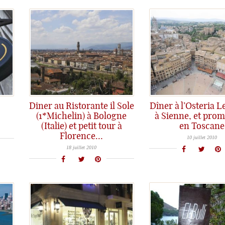
Diner au Ristorante il Sole
Dîner à l’Osteria 
(1*Michelin) à Bologne
à Sienne, et pro
(Italie) et petit tour à
en Toscane
En juin, nous avons eu la chance de faire une petite virée en Toscane...On a eu un coup 
Florence…
Après le premier post sur notre passage à Sienne en Italie le mois dernier, nous continuons aujourd'hui vers la superbe
10 juillet 2010
18 juillet 2010