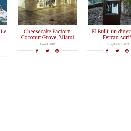
 Le
Cheesecake Factory,
El Bulli: un dîne
Coconut Grove, Miami
Ferran Adri
Aujourd'hui, chez Assiettes Gourmandes, pas de repas chez un gastro, mais un post pour le fun...et les gourmand(e)s! Connaissez vous
La nuit dernière, j'ai fait un rêve hors du commun: nous étions allés manger à El Bull
6 avril 2010
22 septembre 2009