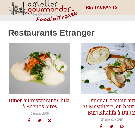
RESTAURANTS
Restaurants Etranger
Dîner au restaurant Chila,
Dîner au restauran
à Buenos Aires
At.Mosphere, en haut
Un restaurant gastronomique à Buenos Aires? Chila vous embarque pour un tourbillon de saveurs...
Burj Khalifa à Duba
Dîner dans le plus haut restaurant du monde, en haut du Burj Khalifa à Dubaï...
2 janvier 2019
28 décembre 2018