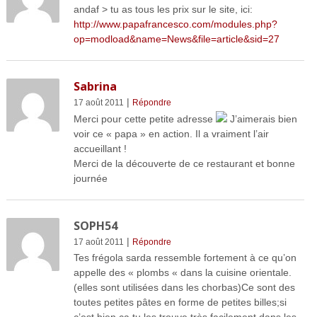
andaf > tu as tous les prix sur le site, ici:
http://www.papafrancesco.com/modules.php?
op=modload&name=News&file=article&sid=27
Sabrina
|
17 août 2011
Répondre
Merci pour cette petite adresse
J’aimerais bien
voir ce « papa » en action. Il a vraiment l’air
accueillant !
Merci de la découverte de ce restaurant et bonne
journée
SOPH54
|
17 août 2011
Répondre
Tes frégola sarda ressemble fortement à ce qu’on
appelle des « plombs « dans la cuisine orientale.
(elles sont utilisées dans les chorbas)Ce sont des
toutes petites pâtes en forme de petites billes;si
c’est bien ça,tu les trouve très facilement dans les