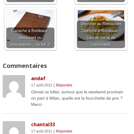
Déjeuner au Restaurant
Ganache à Bordeaux,
Zéphirine à Bordeaux –
restaurant ou
Lieu de vie et de
chocolaterie… ou les 2!
convivialité
Commentaires
andaf
|
17 août 2011
Répondre
Génial ce billet, surtout que le weekend prochain
on part à Milan, quelle est la fourchette de prix ?
Merci.
chantal33
|
17 août 2011
Répondre