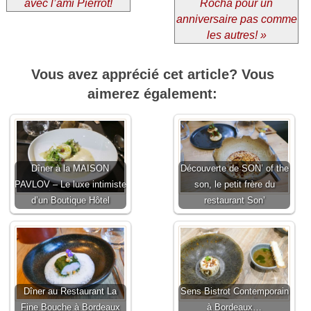
avec l’ami Pierrot!
Rocha pour un
anniversaire pas comme
les autres! »
Vous avez apprécié cet article? Vous
aimerez également:
Dîner à la MAISON
Découverte de SON’ of the
PAVLOV – Le luxe intimiste
son, le petit frère du
d’un Boutique Hôtel
restaurant Son’
Dîner au Restaurant La
Sens Bistrot Contemporain
Fine Bouche à Bordeaux
à Bordeaux…