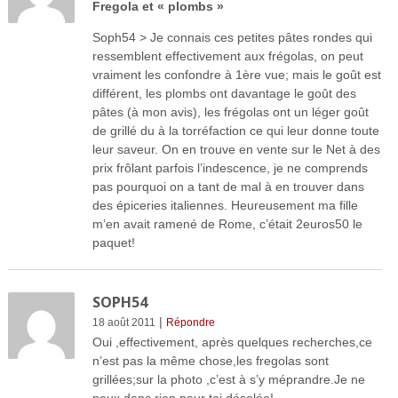
Fregola et « plombs »
Soph54 > Je connais ces petites pâtes rondes qui
ressemblent effectivement aux frégolas, on peut
vraiment les confondre à 1ère vue; mais le goût est
différent, les plombs ont davantage le goût des
pâtes (à mon avis), les frégolas ont un léger goût
de grillé du à la torréfaction ce qui leur donne toute
leur saveur. On en trouve en vente sur le Net à des
prix frôlant parfois l’indescence, je ne comprends
pas pourquoi on a tant de mal à en trouver dans
des épiceries italiennes. Heureusement ma fille
m’en avait ramené de Rome, c’était 2euros50 le
paquet!
SOPH54
|
18 août 2011
Répondre
Oui ,effectivement, après quelques recherches,ce
n’est pas la même chose,les fregolas sont
grillées;sur la photo ,c’est à s’y méprandre.Je ne
peux donc rien pour toi,désolée!