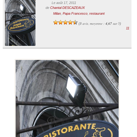
Le août 17, 2011
de
Chantal DESCAZEAUX
Milan
,
Papa Francesco
,
restaurant
3
avis, moyenne :
4,67
sur 5
(
)
11