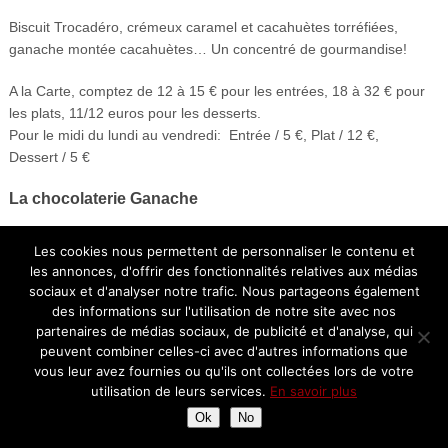
Biscuit Trocadéro, crémeux caramel et cacahuètes torréfiées,
ganache montée cacahuètes… Un concentré de gourmandise!
A la Carte, comptez de 12 à 15 € pour les entrées, 18 à 32 € pour
les plats, 11/12 euros pour les desserts.
Pour le midi du lundi au vendredi: Entrée / 5 €, Plat / 12 €,
Dessert / 5 €
La chocolaterie Ganache
Porte extérieure indépendante ou accessible par le restaurant, la
Les cookies nous permettent de personnaliser le contenu et
chocolaterie est la 2ème facette de ce lieu à l’identité bien
les annonces, d'offrir des fonctionnalités relatives aux médias
marquée.
sociaux et d'analyser notre trafic. Nous partageons également
des informations sur l'utilisation de notre site avec nos
partenaires de médias sociaux, de publicité et d'analyse, qui
peuvent combiner celles-ci avec d'autres informations que
vous leur avez fournies ou qu'ils ont collectées lors de votre
utilisation de leurs services.
En savoir plus
Ok
No