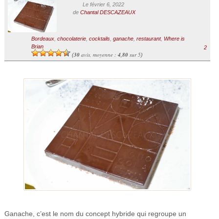
Le février 6, 2022
de
Chantal DESCAZEAUX
Bordeaux
,
chocolaterie
,
cocktails
,
ganache
,
restaurant
,
Where is
Brian
2
30
avis, moyenne :
4,80
sur 5
(
)
Ganache, c’est le nom du concept hybride qui regroupe un