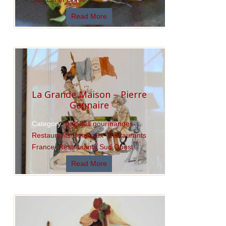
Read More
La Grande Maison – Pierre
Gagnaire
Category:
Balades gourmandes
,
Restaurants Bordeaux
,
Restaurants
France
,
Restaurants Sud Ouest
Read More