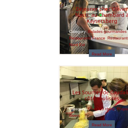
Déjeuner chez Olivier
Nasti, au Chambard 
Kaysersberg
Category:
Balades gourmandes
,
Restaurants France
,
Restaurant
Nord Est
Read More
Les Sources de Caudal
côté coulisses
Category:
Chez les chefs
,
Propo
divers
Read More