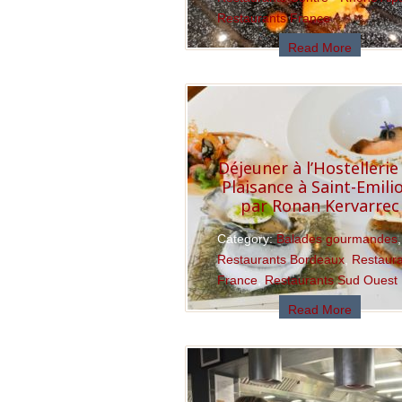
Restaurants France
Read More
Déjeuner à l’Hostellerie
Plaisance à Saint-Emili
par Ronan Kervarrec
Category:
Balades gourmandes
,
Restaurants Bordeaux
,
Restaur
France
,
Restaurants Sud Ouest
Read More