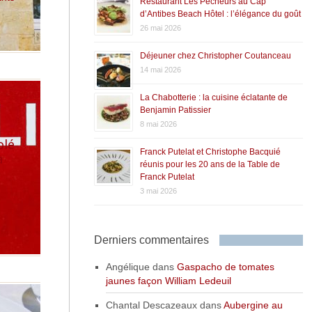
Restaurant Les Pêcheurs au Cap
d’Antibes Beach Hôtel : l’élégance du goût
26 mai 2026
Déjeuner chez Christopher Coutanceau
14 mai 2026
La Chabotterie : la cuisine éclatante de
Benjamin Patissier
8 mai 2026
olé
Franck Putelat et Christophe Bacquié
à
réunis pour les 20 ans de la Table de
Franck Putelat
3 mai 2026
Derniers commentaires
Angélique
dans
Gaspacho de tomates
jaunes façon William Ledeuil
Chantal Descazeaux
dans
Aubergine au