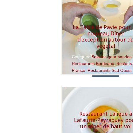
La Table de Pavie pour
nouveau Dîner
d’exception autour d
végétal
Category:
Balades gourmandes
,
Restaurants Bordeaux
,
Restaur
France
,
Restaurants Sud Ouest
Read More
Restaurant Lalique à
Lafaurie-Peyraguey po
un dîner de haut vol