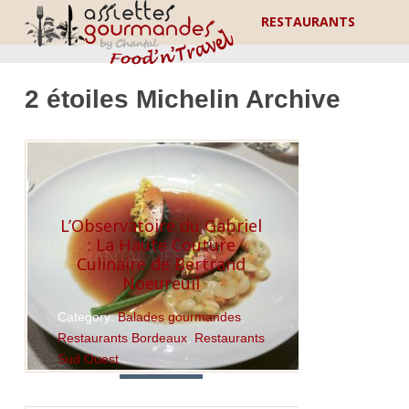
RESTAURANTS
2 étoiles Michelin Archive
L’Observatoire du Gabriel
: La Haute Couture
Culinaire de Bertrand
Noeureuil
Category:
Balades gourmandes
,
Restaurants Bordeaux
,
Restaurants
Sud Ouest
Read More