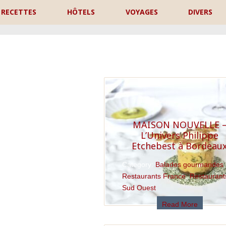
RECETTES
HÔTELS
VOYAGES
DIVERS
P
MAISON NOUVELLE 
L’Univers Philippe
Etchebest à Bordeau
Category:
Balades gourmandes
,
Restaurants France
,
Restaurant
Sud Ouest
Read More