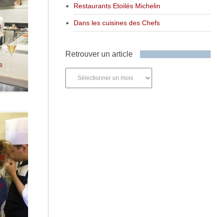
Restaurants Etoilés Michelin
Dans les cuisines des Chefs
à
Retrouver un article
s
Retrouver
un
article
ie
s