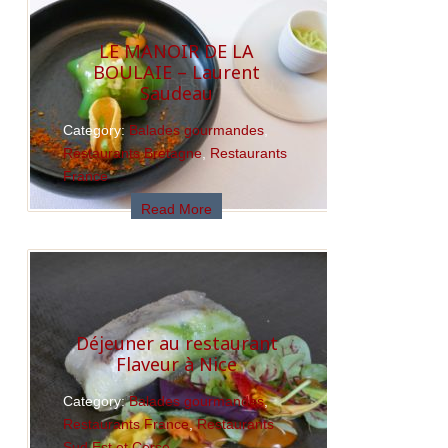
LE MANOIR DE LA
BOULAIE – Laurent
Saudeau
Category:
Balades gourmandes
,
Restaurants Bretagne
,
Restaurants
France
Read More
Déjeuner au restaurant
Flaveur à Nice
Category:
Balades gourmandes
,
Restaurants France
,
Restaurants
Sud Est et Corse