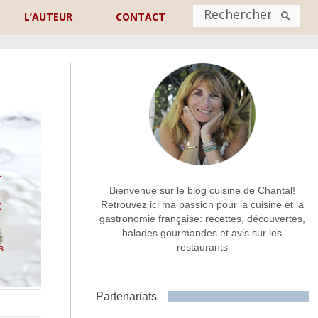
L’AUTEUR
CONTACT
Nom
*
rénom
Nom
Adresse de contact
*
–
Bienvenue sur le blog cuisine de Chantal!
x
Retrouvez ici ma passion pour la cuisine et la
gastronomie française: recettes, découvertes,
Commentaire ou message
*
balades gourmandes et avis sur les
restaurants
s
Partenariats