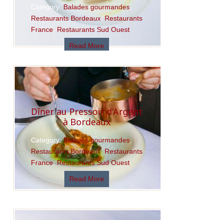
Category:
Balades gourmandes
,
Restaurants Bordeaux
,
Restaurants
France
,
Restaurants Sud Ouest
Read More
Dîner au Pressoir d’Argent
à Bordeaux
Category:
Balades gourmandes
,
Restaurants Bordeaux
,
Restaurants
France
,
Restaurants Sud Ouest
Read More