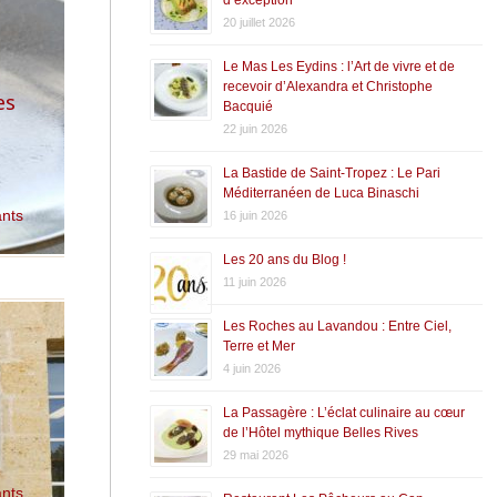
20 juillet 2026
Le Mas Les Eydins : l’Art de vivre et de
recevoir d’Alexandra et Christophe
es
Bacquié
22 juin 2026
La Bastide de Saint-Tropez : Le Pari
Méditerranéen de Luca Binaschi
ants
16 juin 2026
Les 20 ans du Blog !
11 juin 2026
Les Roches au Lavandou : Entre Ciel,
Terre et Mer
4 juin 2026
La Passagère : L’éclat culinaire au cœur
de l’Hôtel mythique Belles Rives
29 mai 2026
ants