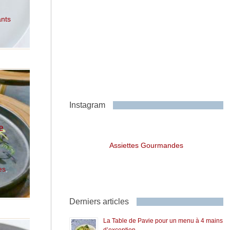
ants
Instagram
à
e
Assiettes Gourmandes
es
,
Derniers articles
La Table de Pavie pour un menu à 4 mains
d’exception