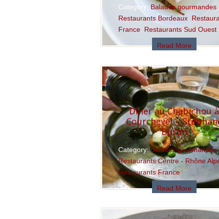
Category:
Balades gourmandes
,
Restaurants Bordeaux
,
Restaur
France
,
Restaurants Sud Ouest
Read More
Dîner au Chabichou 
Courchevel – Stéphan
Buron
Category:
Balades gourmandes
,
Restaurants Centre - Rhône Alp
Restaurants France
Read More