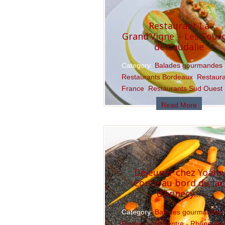
Restaurant La
Grand’Vigne – Les Sour
de Caudalie
Category:
Balades gourmandes
,
Restaurants Bordeaux
,
Restaur
France
,
Restaurants Sud Ouest
Read More
Déjeuner chez Yoann
Conte au bord du lac
d’Annecy…
Category:
Balades gourmandes
,
Restaurants Centre - Rhône Alp