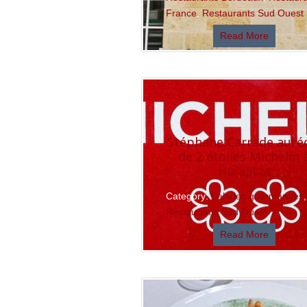
France
,
Restaurants Sud Ouest
Read More
Stéphane Carrade auré
de 2 étoiles Michelin 
Ha(a)ïtza
Category:
Balades gourmandes
,
Restaurants Sud Ouest
Read More