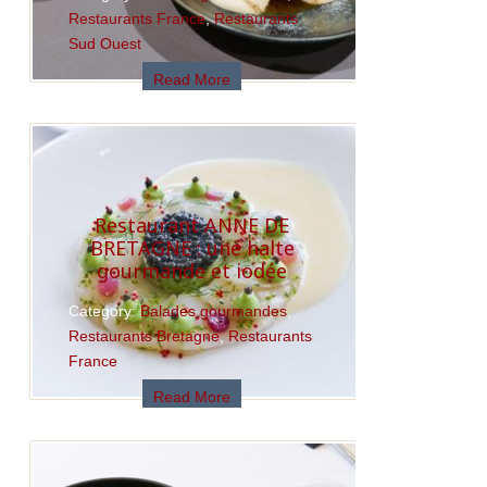
Restaurants France
,
Restaurants
Sud Ouest
Read More
Restaurant ANNE DE
BRETAGNE : une halte
gourmande et iodée
Category:
Balades gourmandes
,
Restaurants Bretagne
,
Restaurants
France
Read More