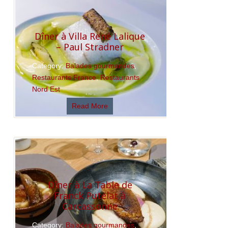
Dîner à Villa René Lalique
– Paul Stradner
Category:
Balades gourmandes
,
Restaurants France
,
Restaurants
Nord Est
Read More
Dîner à La Table de
Franck Putelat à
Carcassonne
Category:
Balades gourmandes
,