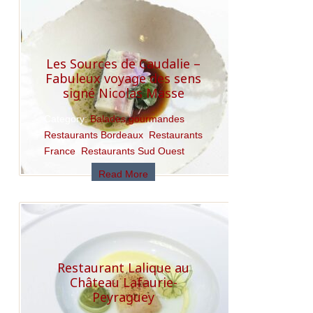
Les Sources de Caudalie –
Fabuleux voyage des sens
signé Nicolas Masse
Category:
Balades gourmandes
,
Restaurants Bordeaux
,
Restaurants
France
,
Restaurants Sud Ouest
Read More
Restaurant Lalique au
Château Lafaurie-
Peyraguey