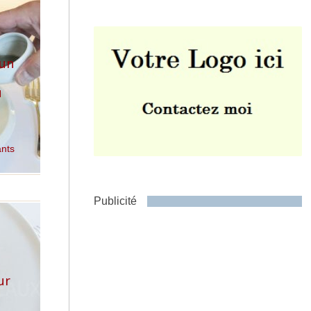
 un
u
Envoyer
ants
Publicité
ur