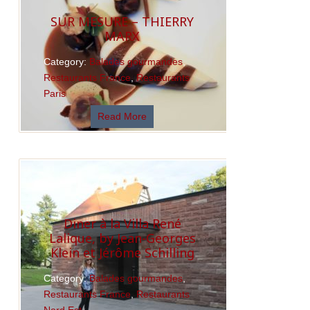
SUR MESURE – THIERRY
MARX
Category:
Balades gourmandes
,
Restaurants France
,
Restaurants
Paris
Read More
Diner à la Villa René
Lalique, by Jean-Georges
Klein et Jérôme Schilling
Category:
Balades gourmandes
,
Restaurants France
,
Restaurants
Nord Est