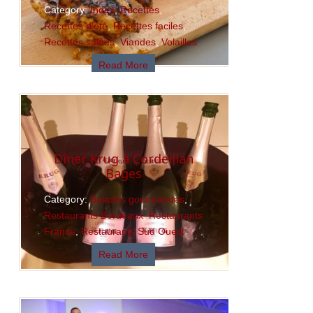
Category:
Index
,
Recettes
,
Recettes d'été
,
Recettes faciles
,
Recettes salées
,
Viandes
,
Volailles
Read More
Dîner Krug à Cordeillan
Bages
Category:
Balades gourmandes
,
Restaurants Bordeaux
,
Restaurants
France
,
Restaurants Sud Ouest
Read More