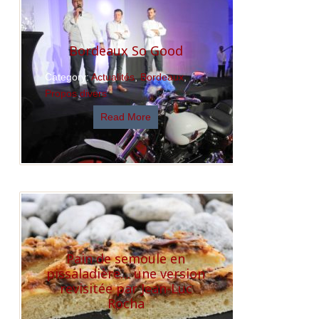
Bordeaux So Good
Category:
Actualités
,
Bordeaux
,
Propos divers
Read More
Pain de semoule en
pissaladière… une version
revisitée par Jean-Luc
Rocha