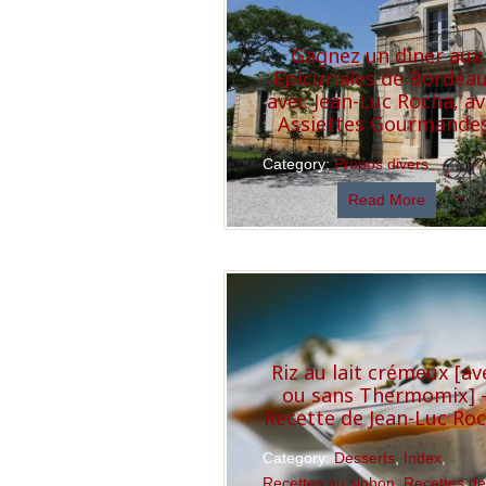
Gagnez un diner aux
Epicuriales de Bordea
avec Jean-Luc Rocha, a
Assiettes Gourmandes
Category:
Propos divers
Read More
Riz au lait crémeux [av
ou sans Thermomix] 
Recette de Jean-Luc Ro
Category:
Desserts
,
Index
,
Recettes au siphon
,
Recettes d