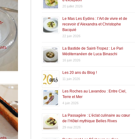
20 juillet 2026
Le Mas Les Eydins : l’Art de vivre et de
n-
recevoir d’Alexandra et Christophe
Bacquié
22 juin 2026
ants
La Bastide de Saint-Tropez : Le Pari
Méditerranéen de Luca Binaschi
16 juin 2026
Les 20 ans du Blog !
11 juin 2026
Les Roches au Lavandou : Entre Ciel,
Terre et Mer
4 juin 2026
n
La Passagère : L’éclat culinaire au cœur
de l’Hôtel mythique Belles Rives
29 mai 2026
ants