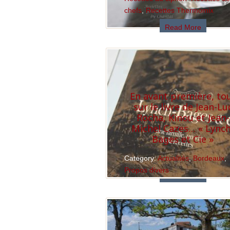
chefs
,
Recettes Thermomix
Read More
En avant première, to
sur le livre de Jean-Lu
Rocha, Kinou et Jean-
Michel Cazes… « Lynch
Bages et Cie »
Category:
Actualités
,
Bordeaux
,
Propos divers
Read More