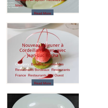
fêtes
Read More
Nouveau déjeuner à
Cordeillan Bages, avec
Jean-Luc Rocha
Category:
Balades gourmandes
,
Restaurants Bordeaux
,
Restaurants
France
,
Restaurants Sud Ouest
Read More