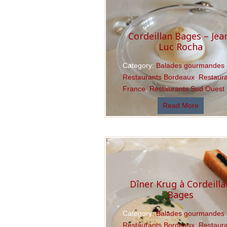
Cordeillan Bages – Jea
Luc Rocha
Category:
Balades gourmandes
,
Restaurants Bordeaux
,
Restaur
France
,
Restaurants Sud Ouest
Read More
Dîner Krug à Cordeilla
Bages
Category:
Balades gourmandes
,
Restaurants Bordeaux
,
Restaur