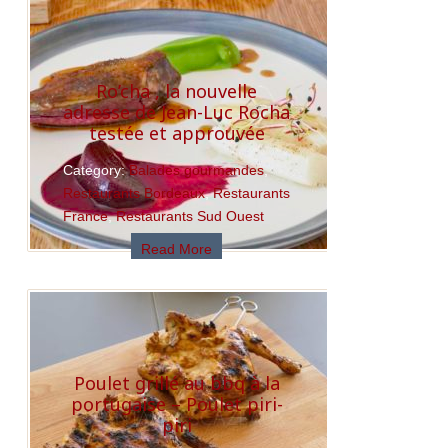
Ro’cha , la nouvelle
adresse de Jean-Luc Rocha
testée et approuvée
Category:
Balades gourmandes
,
Restaurants Bordeaux
,
Restaurants
France
,
Restaurants Sud Ouest
Read More
Poulet grillé au bbq à la
portugaise – Poulet piri-
piri