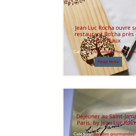
Jean-Luc Rocha ouvre s
restaurant Ro’cha près
Bordeaux
Category:
Actualités
,
Propos div
Read More
Déjeuner au Saint-Jam
Paris, by Jean Luc Roc
Category:
Balades gourmandes
,