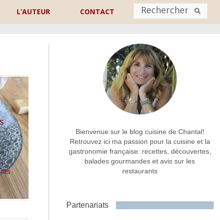
L’AUTEUR
CONTACT
Nom
*
rénom
Nom
Adresse de contact
*
s
e
Bienvenue sur le blog cuisine de Chantal!
Retrouvez ici ma passion pour la cuisine et la
gastronomie française: recettes, découvertes,
Commentaire ou message
*
balades gourmandes et avis sur les
restaurants
ants
Partenariats