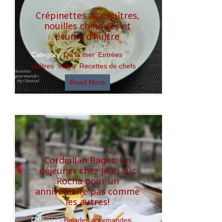
Crépinettes aux huîtres,
nouilles chinoises et
écume d’huître
Category:
De la mer
,
Entrées
,
Huîtres
,
Index
,
Recettes de chefs
Read More
Cordeillan Bages: un
déjeuner chez Jean Luc
Rocha pour un
anniversaire pas comme
les autres!
Category:
Balades gourmandes
,