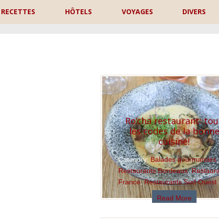
RECETTES
HÔTELS
VOYAGES
DIVERS
P
Ro’cha restaurant: tou
les codes de la bonn
cuisine!
Category:
Balades gourmandes
,
Restaurants Bordeaux
,
Restaur
France
,
Restaurants Sud Ouest
Read More