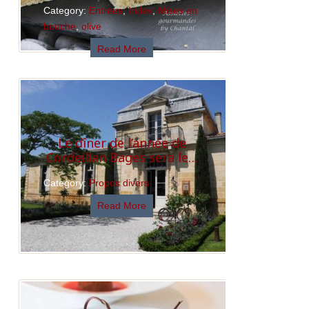
Category:
Entrées
,
Index
,
Mises en
bouche
,
olive
Read More
Le dîner de l’année de
Cordeillan Bages sera le…
Category:
Propos divers
Read More