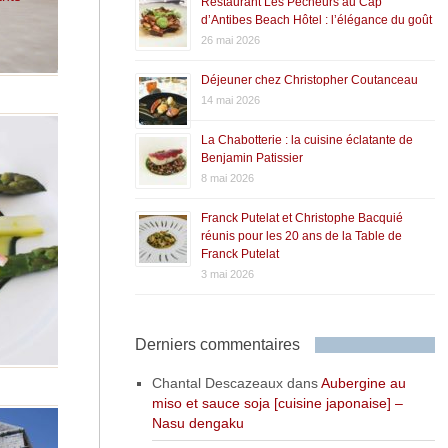
Restaurant Les Pêcheurs au Cap
d’Antibes Beach Hôtel : l’élégance du goût
26 mai 2026
Déjeuner chez Christopher Coutanceau
14 mai 2026
La Chabotterie : la cuisine éclatante de
Benjamin Patissier
8 mai 2026
,
Franck Putelat et Christophe Bacquié
réunis pour les 20 ans de la Table de
Franck Putelat
3 mai 2026
Derniers commentaires
Chantal Descazeaux
dans
Aubergine au
miso et sauce soja [cuisine japonaise] –
Nasu dengaku