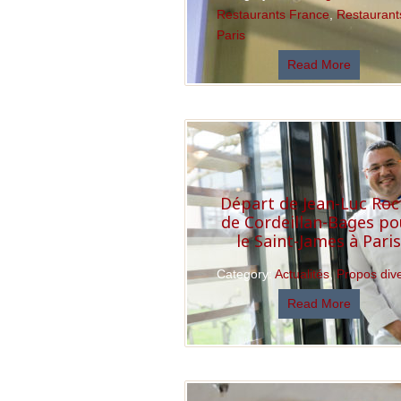
Restaurants France
,
Restaurant
Paris
Read More
Départ de Jean-Luc Ro
de Cordeillan-Bages po
le Saint-James à Pari
Category:
Actualités
,
Propos div
Read More