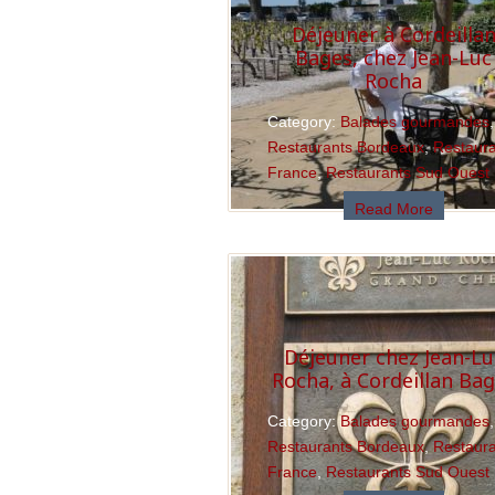
Déjeuner à Cordeilla
Bages, chez Jean-Luc
Rocha
Category:
Balades gourmandes
,
Restaurants Bordeaux
,
Restaur
France
,
Restaurants Sud Ouest
Read More
Déjeuner chez Jean-Lu
Rocha, à Cordeillan Ba
Category:
Balades gourmandes
,
Restaurants Bordeaux
,
Restaur
France
,
Restaurants Sud Ouest