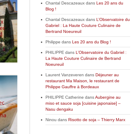
Chantal Descazeaux
dans
Les 20 ans du
Blog !
Chantal Descazeaux
dans
L’Observatoire du
ux
Gabriel : La Haute Couture Culinaire de
vec
Bertrand Noeureuil
!
Philippe
dans
Les 20 ans du Blog !
PHILIPPE
dans
L’Observatoire du Gabriel :
La Haute Couture Culinaire de Bertrand
Noeureuil
Laurent Vanzeveren
dans
Déjeuner au
restaurant Ma Maison, le restaurant de
Philippe Gauffre à Bordeaux
PHILIPPE Catherine
dans
Aubergine au
ec
miso et sauce soja [cuisine japonaise] –
–
Nasu dengaku
cha
Ninou
dans
Risotto de soja – Thierry Marx
e