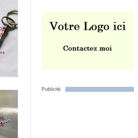
on
 de
Envoyer
ers
Publicité
es
ha