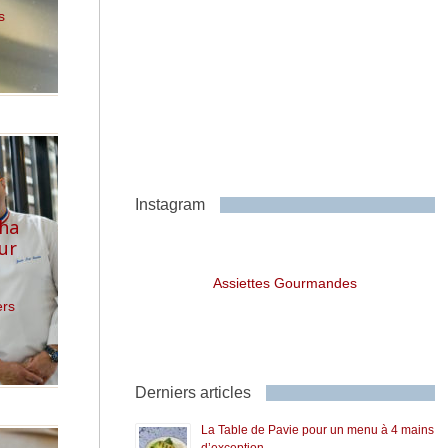
s
Instagram
cha
ur
s
Assiettes Gourmandes
ers
Derniers articles
La Table de Pavie pour un menu à 4 mains
d’exception