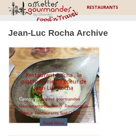
RESTAURANTS
Jean-Luc Rocha Archive
Restaurant Ro’cha , la
gastronomie de coeur de
Jean-Luc Rocha
Category:
Balades gourmandes
,
Restaurants Bordeaux
,
Restaurants
France
,
Restaurants Sud Ouest
Read More