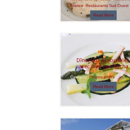
France
,
Restaurants Sud Ouest
Read More
Dîner aux Epicuriales
avec Jean Luc Rocha
Category:
Propos divers
Read More