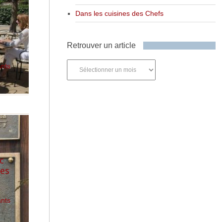
n
Dans les cuisines des Chefs
Retrouver un article
Retrouver
ants
un
article
c
ges
ants