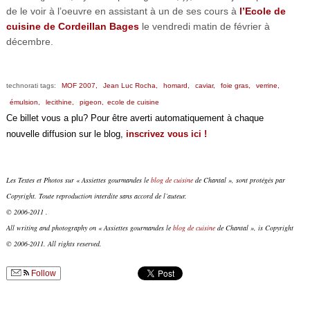
de le voir à l’oeuvre en assistant à un de ses cours à
l’Ecole de
cuisine de Cordeillan Bages
le vendredi matin de février à
décembre.
technorati tags:
MOF 2007,
Jean Luc Rocha,
homard,
caviar,
foie gras,
verrine,
émulsion,
lecithine,
pigeon,
ecole de cuisine
Ce billet vous a plu? Pour être averti automatiquement à chaque
nouvelle diffusion sur le blog,
inscrivez vous ici !
Les Textes et Photos sur « Assiettes gourmandes le
blog de cuisine
de Chantal », sont protégés par
Copyright. Toute reproduction interdite sans accord de l’auteur.
© 2006-2011 .
All writing and photography on « Assiettes gourmandes le
blog de cuisine
de Chantal », is Copyright
© 2006-2011. All rights reserved.
Follow