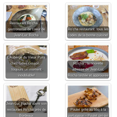
Restaurant Ro’cha , la
gastronomie de coeur de
Ro’cha restaurant: tous les
Jean-Luc Rocha
codes de la bonne cuisine!
L’Auberge du Vieux Puits
chez Gilles Goujon…
Ro’cha , la nouvelle
toujours un moment
adresse de Jean-Luc
inoubliable!
Rocha testée et approuvée
Jean-Luc Rocha ouvre son
restaurant Ro’cha près de
Poulet grillé au bbq à la
Bordeaux
portugaise – Poulet piri-piri