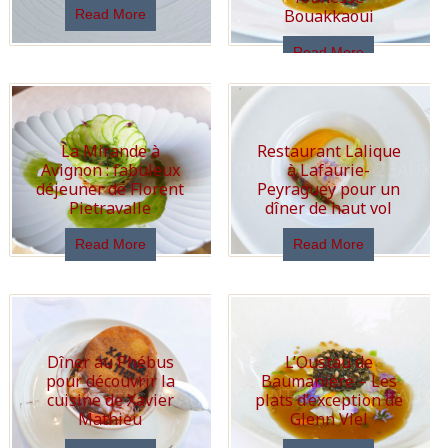
Bouakkaoui
Read More
Read More
La Mirande à
Restaurant Lalique
Avignon : fabuleux
à Lafaurie-
déjeuner de Florent
Peyraguey pour un
Pietravalle
dîner de haut vol
Read More
Read More
Dîner au Phébus
L’Oustau de
pour découvrir la
Baumanière – Les
cuisine de Xavier
plats d’exception de
Mathieu
Glenn Viel