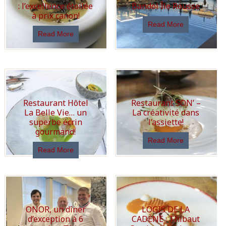
: l’excellence étoilée
Bandol Île Rousse
à prix canon!
Read More
Read More
Restaurant Hôtel
Restaurant SON’ –
La Belle Vie… un
La créativité dans
superbe écrin
l’assiette!
gourmand!
Read More
Read More
ONOR, un dîner
LOGIS DE LA
d’exception à 6
CADÈNE : Thibaut