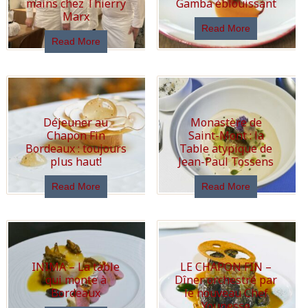
mains chez Thierry
Gamba éblouissant
Marx
Read More
Read More
Déjeuner au
Monastère de
Chapon Fin
Saint-Mont : la
Bordeaux : toujours
Table atypique de
plus haut!
Jean-Paul Tossens
Read More
Read More
INIMA – La table
LE CHAPON FIN –
qui monte à
Dîner orchestré par
Bordeaux
le nouveau Chef
Younesse