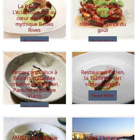
La Passagère :
Restaurant Les
L’éclat culinaire au
Pêcheurs au Cap
cœur de l’Hôtel
d’Antibes Beach
mythique Belles
Hôtel : l’élégance du
Rives
goût
Read More
Read More
Restaurant Calice à
Restaurant Pollen,
Béziers : l’envolée
la Table qui fait
créative de Stephan
vibrer Avignon
Paroche et Justine
Viano
Read More
Read More
AMICIS à Bordeaux
Hôtel Thalazur