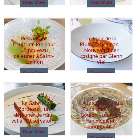
Read More
Read More
Restaurant
Le Clair de la
l’Huîtrier-Pie pour
Plume à Grignan –
un nouveau
Nouveau dîner
déjeuner à Saint-
cosigné par Glenn
Emilion
Viel
Read More
Read More
Le Gabriel
L’Auberge du Vieux
Bordeaux : un
Puits chez Gilles
déjeuner de haut
Goujon… toujours
vol à l’Observatoire
un moment
inoubliable!
Read More
Read More