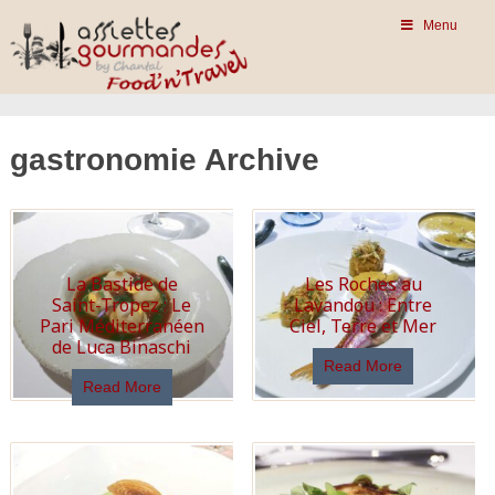
Menu
gastronomie Archive
La Bastide de
Les Roches au
Saint-Tropez : Le
Lavandou : Entre
Pari Méditerranéen
Ciel, Terre et Mer
de Luca Binaschi
Read More
Read More