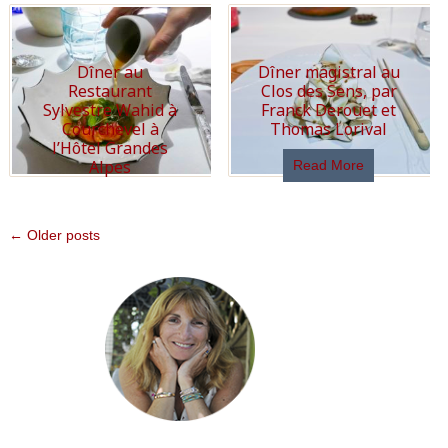
Dîner au
Dîner magistral au
Restaurant
Clos des Sens, par
Sylvestre Wahid à
Franck Derouet et
Courchevel à
Thomas Lorival
l’Hôtel Grandes
Alpes
Read More
Read More
← Older posts