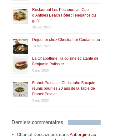
Restaurant Les Pêcheurs au Cap
d’Antibes Beach Hôtel : l’élégance du
goût
26 mai 2026
Déjeuner chez Christopher Coutanceau
14 mai 2026
La Chabotterie : la cuisine éclatante de
Benjamin Patissier
8 mai 2026
Franck Putelat et Christophe Bacquié
réunis pour les 20 ans de la Table de
Franck Putelat
3 mai 2026
Derniers commentaires
Chantal Descazeaux
dans
Aubergine au