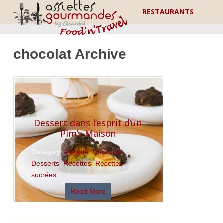
RESTAURANTS
chocolat Archive
Dessert dans l’esprit d’un
Pim’s Maison
Category:
Assiette
,
Chocolat
,
Desserts
,
Recettes
,
Recettes
sucrées
Read More