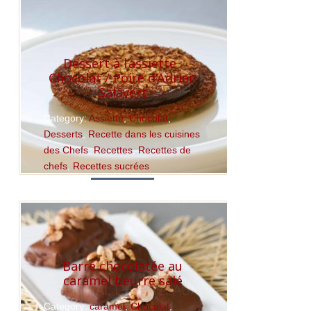
Dessert à l’assiette :
Chocolat / Poire d’Adrien
Salavert
Category:
Assiette
,
Chocolat
,
Desserts
,
Recette dans les cuisines
des Chefs
,
Recettes
,
Recettes de
chefs
,
Recettes sucrées
Read More
Barre chocolatée au
caramel beurre salé
Category:
caramel
,
Chocolat
,