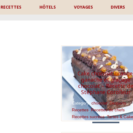
RECETTES
HÔTELS
VOYAGES
DIVERS
P
Cake chocolat orange
ganache et glaçage
chocolat – Recette d
Stéphane Corolleur
Category:
chocolat
,
Desserts
,
Recettes
,
Recettes de chefs
,
Recettes sucrées
,
Tartes & Cak
Read More