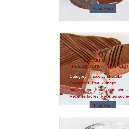
Read More
Gâteau chocolat
mascarpone – Cyril Lig
Category:
Chocolat
,
chocolat
,
Desserts
,
Gâteaux
,
Index
,
mascarpone
,
Recettes de chefs
,
Recettes faciles
,
Recettes sucré
Read More