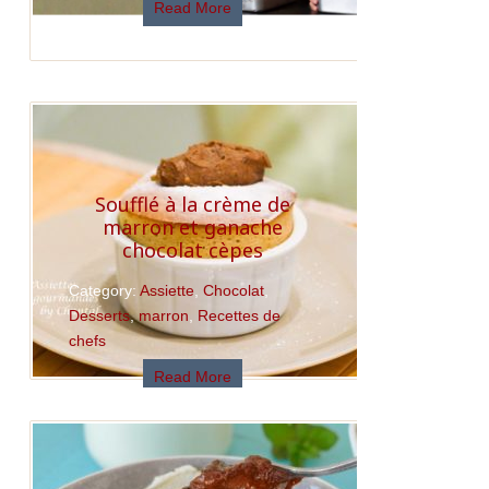
Read More
Soufflé à la crème de
marron et ganache
chocolat cèpes
Category:
Assiette
,
Chocolat
,
Desserts
,
marron
,
Recettes de
chefs
Read More