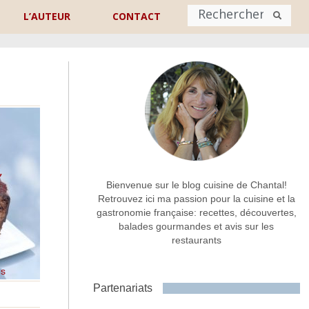
L’AUTEUR
CONTACT
Nom
*
rénom
Nom
Adresse de contact
*
,
Bienvenue sur le blog cuisine de Chantal!
e
Retrouvez ici ma passion pour la cuisine et la
gastronomie française: recettes, découvertes,
Commentaire ou message
*
balades gourmandes et avis sur les
restaurants
es
Partenariats