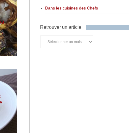
…
Dans les cuisines des Chefs
val
Retrouver un article
es
Retrouver
un
article
t
e