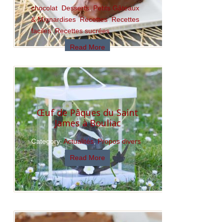
chocolat
,
Desserts
,
Petits Gâteaux
& Mignardises
,
Recettes
,
Recettes
faciles
,
Recettes sucrées
Read More
Œuf de Pâques du Saint
James à Bouliac
Category:
Actualités
,
Propos divers
Read More