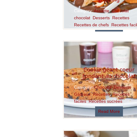
Category:
Assiette
,
Chocolat
,
chocolat
,
Desserts
,
Recettes
,
Recettes de chefs
,
Recettes faci
Read More
Cookie géant coeur
fondant au chocolat
Category:
Chocolat
,
Desserts
,
Gâteaux
,
Recettes
,
Recettes
faciles
,
Recettes sucrées
Read More