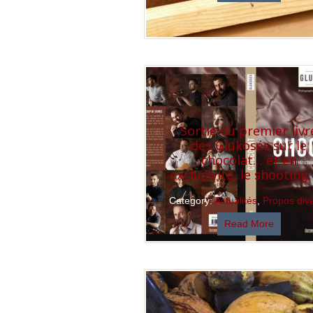
Sortie du premier livr
des Glukosés sur le
chocolat… et en
exclusivité, le shooting 
Category:
Actualités
,
Propos div
Read More