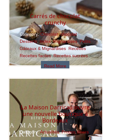
Carrés de chocolat
crunchy
Category:
Chocolat
,
chocolat
,
Desserts
,
Index
,
Mignardises
,
Petits
Gâteaux & Mignardises
,
Recettes
,
Recettes faciles
,
Recettes sucrées
Read More
La Maison Darricau ouvre
une nouvelle boutique à
Bordeaux
Category:
Actualités
,
Propos divers