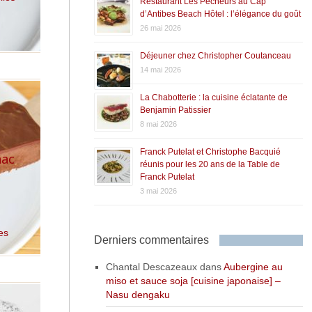
Restaurant Les Pêcheurs au Cap
d’Antibes Beach Hôtel : l’élégance du goût
26 mai 2026
Déjeuner chez Christopher Coutanceau
14 mai 2026
La Chabotterie : la cuisine éclatante de
Benjamin Patissier
8 mai 2026
Franck Putelat et Christophe Bacquié
nac
réunis pour les 20 ans de la Table de
Franck Putelat
3 mai 2026
es
Derniers commentaires
Chantal Descazeaux
dans
Aubergine au
miso et sauce soja [cuisine japonaise] –
Nasu dengaku