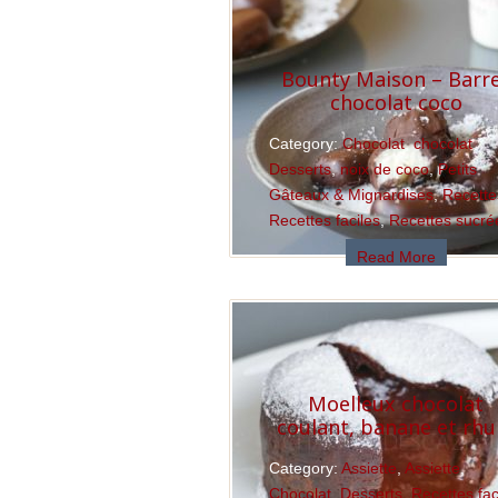
Bounty Maison – Barr
chocolat coco
Category:
Chocolat
,
chocolat
,
Desserts
,
noix de coco
,
Petits
Gâteaux & Mignardises
,
Recette
Recettes faciles
,
Recettes sucré
Read More
Moelleux chocolat
coulant, banane et rh
Category:
Assiette
,
Assiette
,
Chocolat
,
Desserts
,
Recettes fac