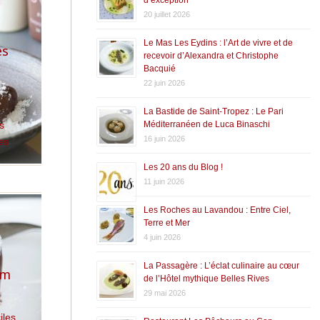
20 juillet 2026
Le Mas Les Eydins : l’Art de vivre et de
es
recevoir d’Alexandra et Christophe
Bacquié
22 juin 2026
La Bastide de Saint-Tropez : Le Pari
s
,
Méditerranéen de Luca Binaschi
16 juin 2026
es
Les 20 ans du Blog !
11 juin 2026
Les Roches au Lavandou : Entre Ciel,
Terre et Mer
4 juin 2026
La Passagère : L’éclat culinaire au cœur
um
de l’Hôtel mythique Belles Rives
29 mai 2026
iles