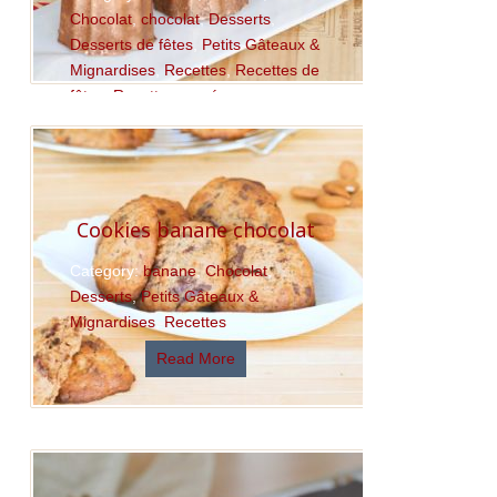
Chocolat
,
chocolat
,
Desserts
,
Desserts de fêtes
,
Petits Gâteaux &
Mignardises
,
Recettes
,
Recettes de
fêtes
,
Recettes sucrées
Read More
Cookies banane chocolat
Category:
banane
,
Chocolat
,
Desserts
,
Petits Gâteaux &
Mignardises
,
Recettes
Read More