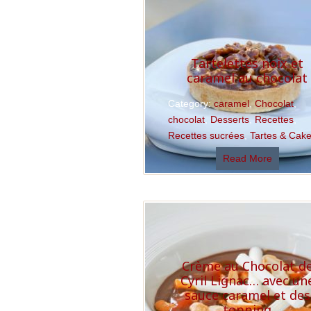
Tartelettes noix et
caramel au chocolat
Category:
caramel
,
Chocolat
,
chocolat
,
Desserts
,
Recettes
,
Recettes sucrées
,
Tartes & Cak
Read More
Crème au Chocolat d
Cyril Lignac… avec un
sauce caramel et des
topping