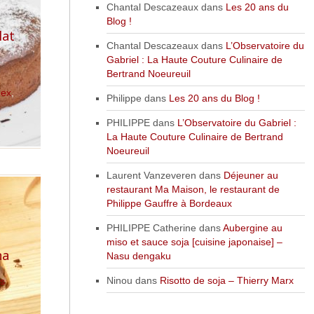
Chantal Descazeaux
dans
Les 20 ans du
Blog !
lat
Chantal Descazeaux
dans
L’Observatoire du
Gabriel : La Haute Couture Culinaire de
Bertrand Noeureuil
dex
,
Philippe
dans
Les 20 ans du Blog !
PHILIPPE
dans
L’Observatoire du Gabriel :
La Haute Couture Culinaire de Bertrand
Noeureuil
Laurent Vanzeveren
dans
Déjeuner au
restaurant Ma Maison, le restaurant de
Philippe Gauffre à Bordeaux
PHILIPPE Catherine
dans
Aubergine au
a
miso et sauce soja [cuisine japonaise] –
na
Nasu dengaku
Ninou
dans
Risotto de soja – Thierry Marx
rs