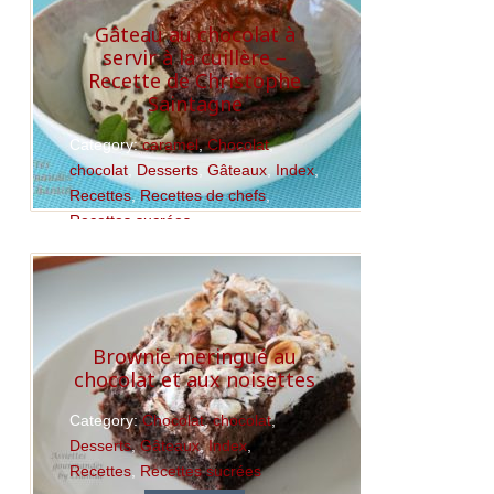
Gâteau au chocolat à
servir à la cuillère –
Recette de Christophe
Saintagne
Category:
caramel
,
Chocolat
,
chocolat
,
Desserts
,
Gâteaux
,
Index
,
Recettes
,
Recettes de chefs
,
Recettes sucrées
Read More
Brownie meringué au
chocolat et aux noisettes
Category:
Chocolat
,
chocolat
,
Desserts
,
Gâteaux
,
Index
,
Recettes
,
Recettes sucrées