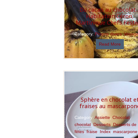
Du cacao au chocolat
Habitation Céron,
Martinique Chefs Festi
Category:
Propos divers
,
Voyag
Read More
Sphère en chocolat e
fraises au mascarpon
Category:
Assiette
,
Chocolat
,
chocolat
,
Desserts
,
Desserts de
fêtes
,
fraise
,
Index
,
mascarpone