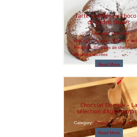
Tarte soufflée au choco
de Cédric Grolet
Category:
Assiette
,
Chocolat
,
chocolat
,
Desserts
,
Gâteaux
,
In
Recettes
,
Recettes de chefs
,
Recettes sucrées
Read More
Chocolat Domori – L
sélection d’Agrimonta
Category:
Produits
,
Propos dive
Read More