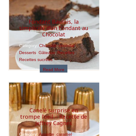
Fondant Baulois, la
simplicité d’un Fondant au
Chocolat
Category:
Chocolat
,
chocolat
,
Desserts
,
Gâteaux
,
Recettes
,
Recettes sucrées
Read More
Canelé surprise en
trompe l’oeil – Recette de
Jeffrey Cagnes
Category:
Assiette
,
caramel
,