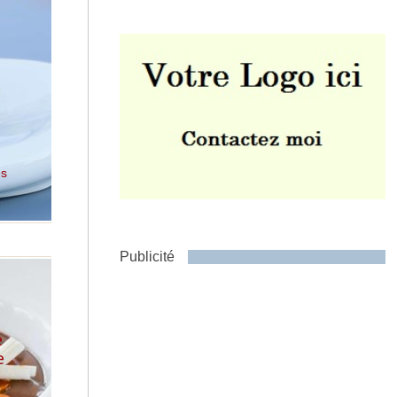
Envoyer
es
Publicité
e
e