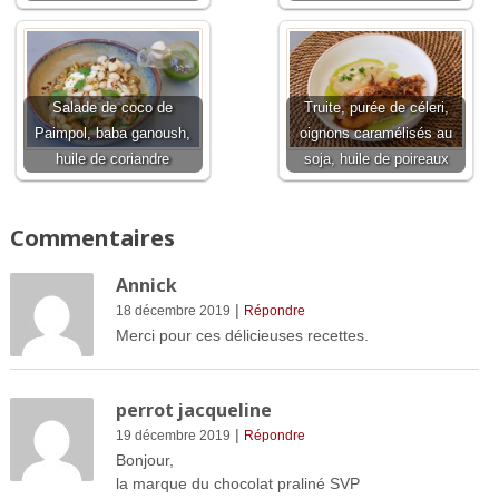
Salade de coco de
Truite, purée de céleri,
Paimpol, baba ganoush,
oignons caramélisés au
huile de coriandre
soja, huile de poireaux
Commentaires
Annick
|
18 décembre 2019
Répondre
Merci pour ces délicieuses recettes.
perrot jacqueline
|
19 décembre 2019
Répondre
Bonjour,
la marque du chocolat praliné SVP