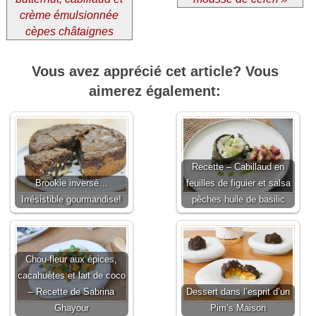
crème émulsionnée
cèpes châtaignes
Vous avez apprécié cet article? Vous
aimerez également:
Recette – Cabillaud en
Brookie inversé…
feuilles de figuier et salsa
Irrésistible gourmandise!
pêches huile de basilic
Chou-fleur aux épices,
cacahuètes et lait de coco
– Recette de Sabrina
Dessert dans l’esprit d’un
Ghayour
Pim’s Maison