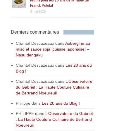
réunis pour les 20 ans de la Table de
Franck Putelat
3 mai 2026
Derniers commentaires
Chantal Descazeaux
dans
Aubergine au
miso et sauce soja [cuisine japonaise] –
Nasu dengaku
Chantal Descazeaux
dans
Les 20 ans du
Blog !
Chantal Descazeaux
dans
L’Observatoire
du Gabriel : La Haute Couture Culinaire
de Bertrand Noeureuil
Philippe
dans
Les 20 ans du Blog !
PHILIPPE
dans
L’Observatoire du Gabriel
: La Haute Couture Culinaire de Bertrand
Noeureuil