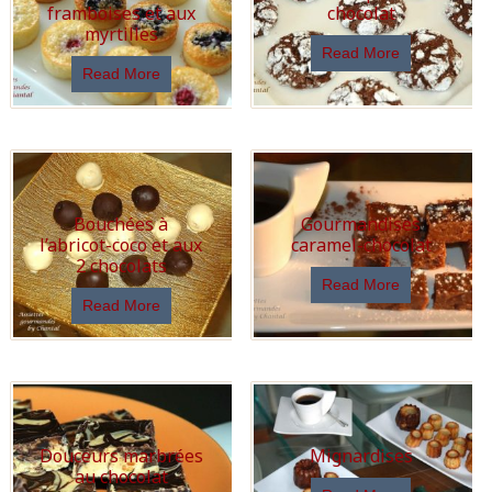
framboises et aux
chocolat
myrtilles
Read More
Read More
Bouchées à
Gourmandises
l’abricot-coco et aux
caramel-chocolat
2 chocolats
Read More
Read More
Douceurs marbrées
Mignardises
au chocolat