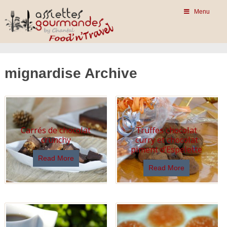
Menu
mignardise Archive
Carrés de chocolat
Truffes chocolat
crunchy
curry et chocolat
piment d’Espelette
Read More
Read More