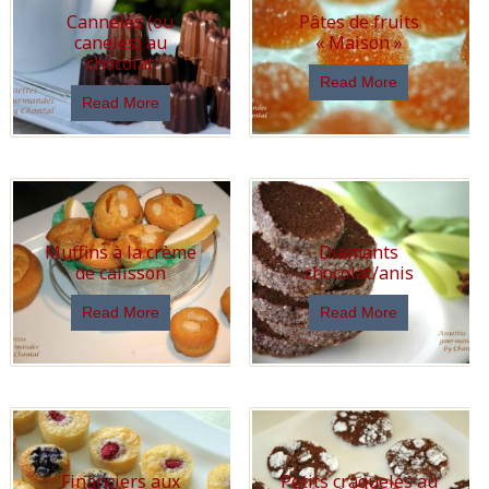
Cannelés (ou
Pâtes de fruits
canelés) au
« Maison »
chocolat
Read More
Read More
Muffins à la crème
Diamants
de calisson
chocolat/anis
Read More
Read More
Financiers aux
Petits craquelés au