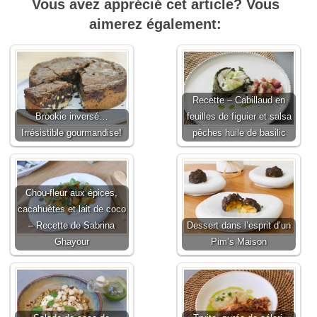
Vous avez apprécié cet article? Vous
aimerez également:
Recette – Cabillaud en
Brookie inversé…
feuilles de figuier et salsa
Irrésistible gourmandise!
pêches huile de basilic
Chou-fleur aux épices,
cacahuètes et lait de coco
– Recette de Sabrina
Dessert dans l’esprit d’un
Ghayour
Pim’s Maison