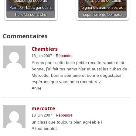
Salade de coco de
Truite, purée de céleri,
Paimpol, baba ganoush,
oignons caramélisés au
huile de coriandre
soja, huile de poireaux
Commentaires
Chambiers
|
18 juin 2007
Répondre
Prems pour cette belle petite recette rapide et si
bonne, j’ai fait tes nems hier et aussi les cubes de
Mercotte, bonne semaine et bonne dégustation
espèrons que vous nous raconterez.
Anne
mercotte
|
18 juin 2007
Répondre
un classique toujours bien agréable !
A tout bientôt