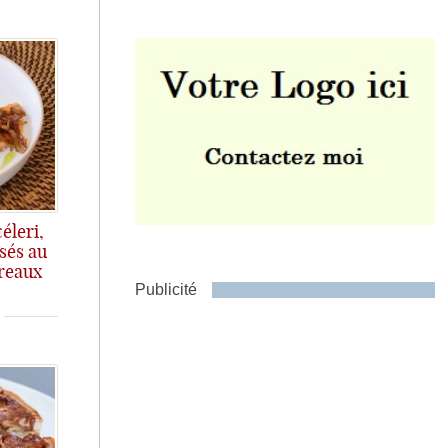
Envoyer
éleri,
sés au
ireaux
Publicité