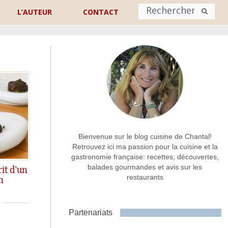
L’AUTEUR
CONTACT
Nom
*
rénom
Nom
Adresse de contact
*
Bienvenue sur le blog cuisine de Chantal!
Retrouvez ici ma passion pour la cuisine et la
gastronomie française: recettes, découvertes,
Commentaire ou message
*
balades gourmandes et avis sur les
it d’un
restaurants
n
Partenariats