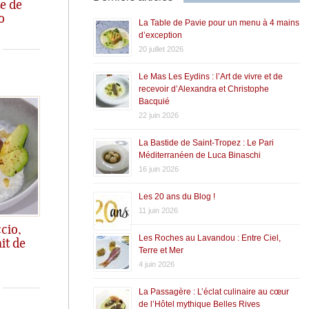
te de
o
La Table de Pavie pour un menu à 4 mains
d’exception
20 juillet 2026
Le Mas Les Eydins : l’Art de vivre et de
recevoir d’Alexandra et Christophe
Bacquié
22 juin 2026
La Bastide de Saint-Tropez : Le Pari
Méditerranéen de Luca Binaschi
16 juin 2026
Les 20 ans du Blog !
11 juin 2026
cio,
Les Roches au Lavandou : Entre Ciel,
it de
Terre et Mer
 qui fait son effet!
4 juin 2026
La Passagère : L’éclat culinaire au cœur
de l’Hôtel mythique Belles Rives