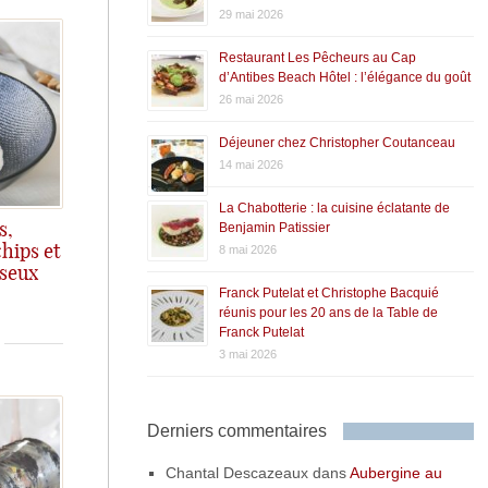
29 mai 2026
Restaurant Les Pêcheurs au Cap
d’Antibes Beach Hôtel : l’élégance du goût
26 mai 2026
Déjeuner chez Christopher Coutanceau
14 mai 2026
La Chabotterie : la cuisine éclatante de
Benjamin Patissier
s,
hips et
8 mai 2026
sseux
Franck Putelat et Christophe Bacquié
réunis pour les 20 ans de la Table de
Franck Putelat
3 mai 2026
Derniers commentaires
Chantal Descazeaux
dans
Aubergine au