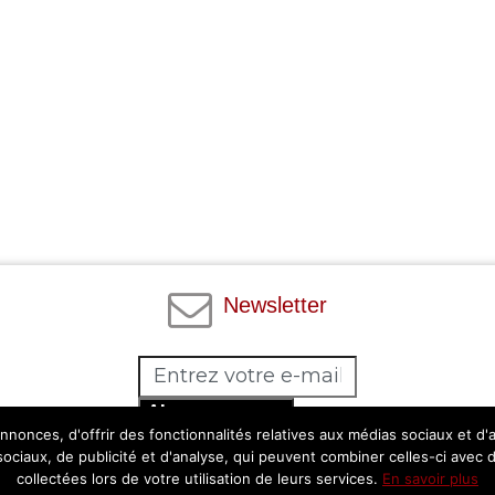
Newsletter
Abonnez-vous
nonces, d'offrir des fonctionnalités relatives aux médias sociaux et d
Facebook
Twitter
Instagram
Pinterest
 sociaux, de publicité et d'analyse, qui peuvent combiner celles-ci avec 
collectées lors de votre utilisation de leurs services.
En savoir plus