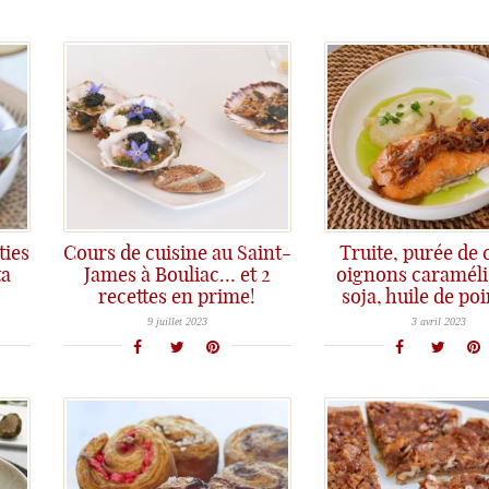
ties
Cours de cuisine au Saint-
Truite, purée de c
ta
James à Bouliac… et 2
oignons caraméli
recettes en prime!
soja, huile de po
Le Saint-James Bouliac, c'est un restaurant gastronomique étoilé, mais c'est aussi "Côté Cours" , une école de cuisine avec des cours quotidiens et plein de thèmes différents... aujourd'hui, thème iodé!
Filet de truite, oignons caramélisés, huile de poireaux et purée de céleri... une recette simple et efficace!
9 juillet 2023
3 avril 2023