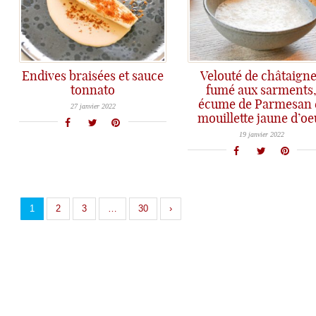
Endives braisées et sauce
Velouté de châtaign
tonnato
fumé aux sarments
Une délicieuse recette de saison: endives braisées, sauce Vitello tonnato et un peu de poutargue râpée pour pepser l'ensemble.
écume de Parmesan 
27 janvier 2022
mouillette jaune d’oe
Dans la série, "Recette dans les Cuisines des Chefs", c'est aujourd'hui un velouté de châtaignes de folie qui nous attend
19 janvier 2022
1
2
3
…
30
›