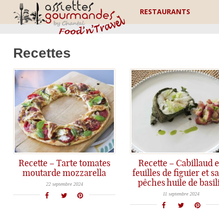
RESTAURANTS
Recettes
Recette – Tarte tomates
Recette – Cabillaud 
moutarde mozzarella
feuilles de figuier et s
Une tarte tomates moutarde mozzarella qui fait toujours son effet avec cette présentation en couronne qui diffère d'une tarte classique.
pêches huile de basil
Une recette qui marque la transition de l'été et l'arrivée de l'automne: cabillaud en feuilles de figuier servi avec une sauce vierge pêches, figues et huile de basilic maison. A cuire au bbq... ou au four.
22 septembre 2024
11 septembre 2024