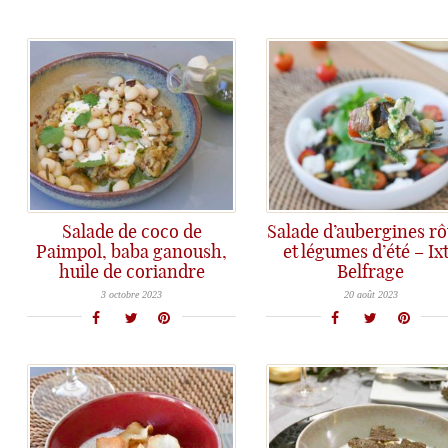
Salade de coco de
Salade d’aubergines rô
Paimpol, baba ganoush,
et légumes d’été – Ix
huile de coriandre
Belfrage
Les haricots coco de Paimpol en salade avec du baba ganoush et une bonne huile de coriandre, une délicieuse façon de les préparer et de les consommer....
Les salades ce n'est pas toujours avec des légumes crus, et les aubergines ce n'est pas toujours triste... alors on se régale avec cette salade canon, boostée par une salsa d'enfer!
3 octobre 2023
20 août 2023