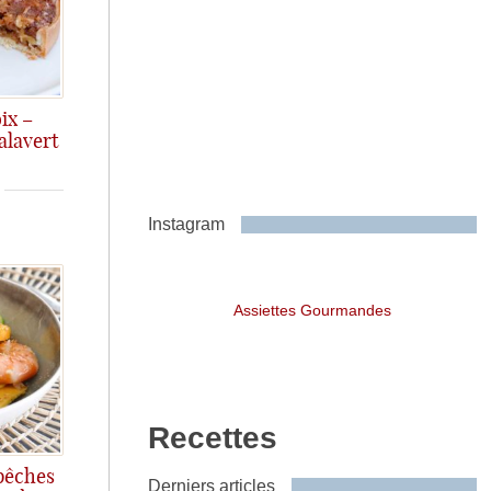
ix –
alavert
Instagram
Assiettes Gourmandes
Recettes
 pêches
Derniers articles