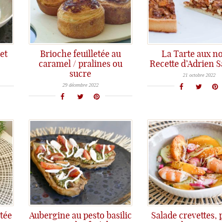
 et
Brioche feuilletée au
La Tarte aux no
caramel / pralines ou
Recette d’Adrien S
Une recette de tarte aux noix croustillante et terriblement gourmande inspirée par Adrien Salavert. Régalez-vous!
sucre
Une véritable brioche maison avec une structure feuilletée qui s'effiloche, la bonne odeur à la sortie du four... on met les mains dans la farine et on se lance!
21 octobre 2022
29 décembre 2022
tée
Aubergine au pesto basilic
Salade crevettes,