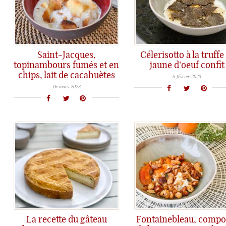
Saint-Jacques,
Célerisotto à la truffe
topinambours fumés et en
jaune d’oeuf confit
Le Célerisotto - ou Risotto de céleri - prend un air de fête sous son manteau de truffe mélano...
chips, lait de cacahuètes
Si vous faites partie de la Team noix de Saint-Jacques, vous allez vous régaler!
5 février 2023
16 mars 2023
La recette du gâteau
Fontainebleau, compo