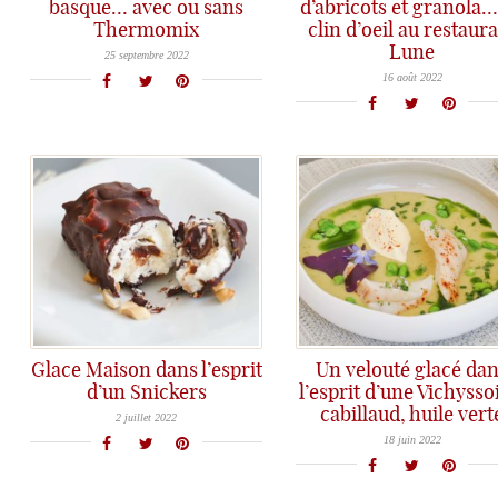
basque… avec ou sans
d’abricots et granola…
Thermomix
clin d’oeil au restaur
Le gâteau basque n'a rien de vraiment compliqué dans sa réalisation, alors faites vous plaisir, et faites des heureux en suivant la recette pas à pas!
Lune
Régalez-vous avec un dessert tout simple mais plein de gourmandise: fontainebleau, abricots au romarin et granola!
25 septembre 2022
16 août 2022
Glace Maison dans l’esprit
Un velouté glacé da
d’un Snickers
l’esprit d’une Vichysso
Une recette de crème glacée onctueuse façon Snickers avec cacahuètes et caramel au beurre salé, ça vous dit?
cabillaud, huile vert
Une recette compatible avec les fortes chaleurs: c'est de saison et pas compliqué
2 juillet 2022
18 juin 2022