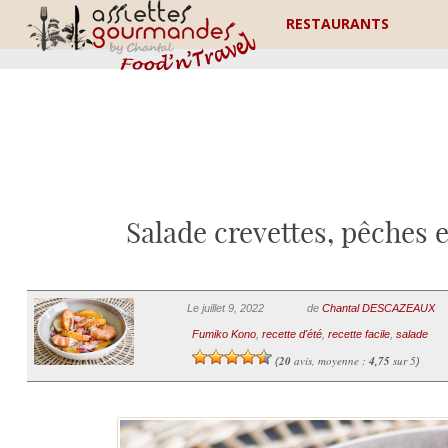
RESTAURANTS
Salade crevettes, pêches 
Le juillet 9, 2022
de
Chantal DESCAZEAUX
Fumiko Kono
,
recette d'été
,
recette facile
,
salade
20
avis, moyenne :
4,75
sur 5
(
)