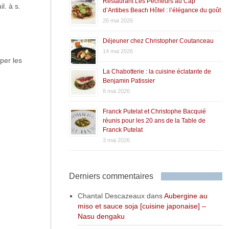
Restaurant Les Pêcheurs au Cap
l. à s.
d’Antibes Beach Hôtel : l’élégance du goût
26 mai 2026
Déjeuner chez Christopher Coutanceau
14 mai 2026
per les
La Chabotterie : la cuisine éclatante de
Benjamin Patissier
8 mai 2026
Franck Putelat et Christophe Bacquié
réunis pour les 20 ans de la Table de
Franck Putelat
3 mai 2026
Derniers commentaires
Chantal Descazeaux
dans
Aubergine au
miso et sauce soja [cuisine japonaise] –
Nasu dengaku