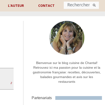
L’AUTEUR
CONTACT
Nom
*
rénom
Nom
Adresse de contact
*
Bienvenue sur le blog cuisine de Chantal!
Retrouvez ici ma passion pour la cuisine et la
gastronomie française: recettes, découvertes,
Commentaire ou message
*
balades gourmandes et avis sur les
restaurants
2
Partenariats