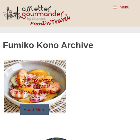
Menu
Fumiko Kono Archive
Salade crevettes,
pêches et radis…
recette de Fumiko
Kono
Read More