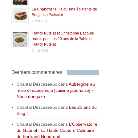
La Chabotterie : la cuisine éclatante de
Benjamin Patissier
8 mai 2026
Franck Putelat et Christophe Bacquié
réunis pour les 20 ans de la Table de
Franck Putelat
3 mai 2026
Derniers commentaires
Chantal Descazeaux
dans
Aubergine au
miso et sauce soja [cuisine japonaise] –
Nasu dengaku
Chantal Descazeaux
dans
Les 20 ans du
Blog !
Chantal Descazeaux
dans
L’Observatoire
du Gabriel : La Haute Couture Culinaire
de Bertrand Noeureuil