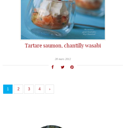
Tartare saumon, chantilly wasabi
28 mars 2012
1
2
3
4
›