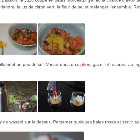
a passion, le yuzu coupé en petits morceaux (j’ai eu la chance d’avoir 
coriandre, le jus de citron vert, la fleur de sel et mélanger l’ensemble. R
uellement un peu de sel. Verser dans un
siphon
, gazer et réserver au fri
ly de wasabi sur le dessus. Parsemer quelques baies roses et servir aus