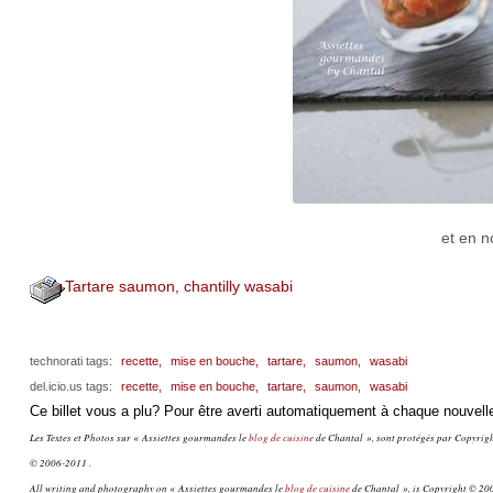
et en n
Tartare saumon, chantilly wasabi
technorati tags:
recette,
mise en bouche,
tartare,
saumon,
wasabi
del.icio.us tags:
recette,
mise en bouche,
tartare,
saumon,
wasabi
Ce billet vous a plu? Pour être averti automatiquement à chaque nouvelle
Les Textes et Photos sur « Assiettes gourmandes le
blog de cuisine
de Chantal », sont protégés par Copyright
© 2006-2011 .
All writing and photography on « Assiettes gourmandes le
blog de cuisine
de Chantal », is Copyright © 200