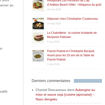
du yuzu
Restaurant Les Pêcheurs au Cap
d’Antibes Beach Hôtel : l’élégance du goût
éserver au
26 mai 2026
Déjeuner chez Christopher Coutanceau
14 mai 2026
La Chabotterie : la cuisine éclatante de
Benjamin Patissier
8 mai 2026
go
Franck Putelat et Christophe Bacquié
réunis pour les 20 ans de la Table de
Franck Putelat
3 mai 2026
Derniers commentaires
Chantal Descazeaux
dans
Aubergine au
sitôt.
miso et sauce soja [cuisine japonaise] –
Nasu dengaku