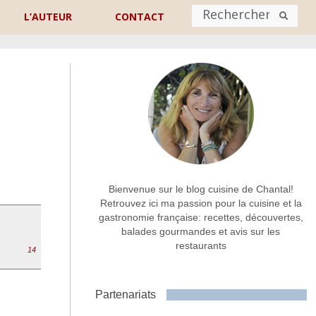
L’AUTEUR
CONTACT
Nom
*
rénom
Nom
Adresse de contact
*
Bienvenue sur le blog cuisine de Chantal!
Retrouvez ici ma passion pour la cuisine et la
gastronomie française: recettes, découvertes,
Commentaire ou message
*
balades gourmandes et avis sur les
restaurants
14
Partenariats