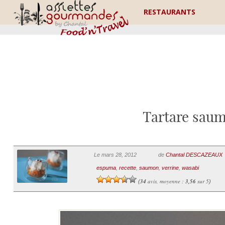
RESTAURANTS
Tartare saum
Le mars 28, 2012
de
Chantal DESCAZEAUX
espuma
,
recette
,
saumon
,
verrine
,
wasabi
34
avis, moyenne :
3,56
sur 5
(
)