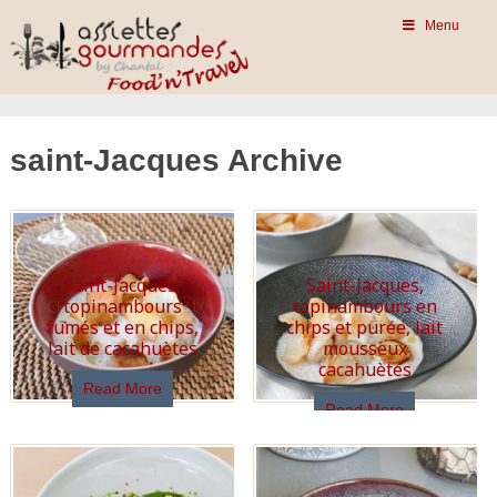
Menu
saint-Jacques Archive
Saint-Jacques,
Saint-Jacques,
topinambours
topinambours en
fumés et en chips,
chips et purée, lait
lait de cacahuètes
mousseux
cacahuètes
Read More
Read More