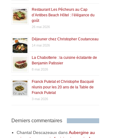
Restaurant Les Pêcheurs au Cap
d’Antibes Beach Hôtel : l’élégance du
goût
26 mai 2026
Déjeuner chez Christopher Coutanceau
14 mai 2026
La Chabotterie : la cuisine éclatante de
Benjamin Patissier
8 mai 2026
Franck Putelat et Christophe Bacquié
réunis pour les 20 ans de la Table de
Franck Putelat
3 mai 2026
Derniers commentaires
Chantal Descazeaux
dans
Aubergine au