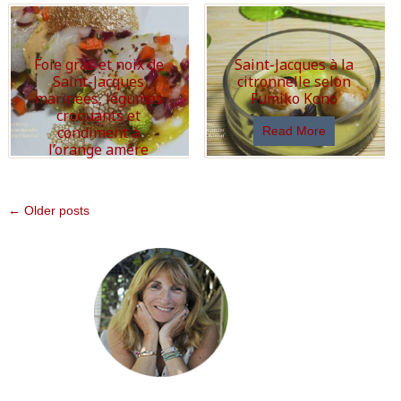
Foie gras et noix de
Saint-Jacques à la
Saint-Jacques
citronnelle selon
marinées, légumes
Fumiko Kono
croquants et
condiment à
Read More
l’orange amère
Read More
← Older posts