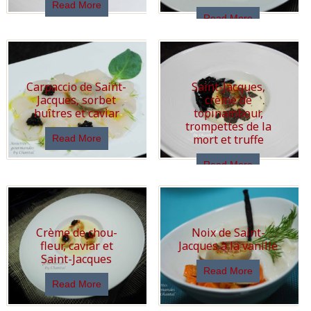
Read More
Read More
Carpaccio de Saint-
Saint-Jacques,
Jacques, sorbet
crème de
huîtres et caviar
topinambour,
trompettes de la
mort et truffe
Read More
Read More
Crème de chou-
Noix de Saint-
fleur, caviar et
Jacques à la vanille
Saint-Jacques
Read More
Read More