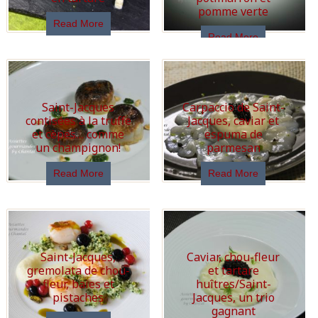
pomme verte
Read More
Read More
Saint-Jacques
Carpaccio de Saint-
contisées à la truffe
Jacques, caviar et
et cèpes… comme
espuma de
un champignon!
parmesan
Read More
Read More
Saint-Jacques,
Caviar, chou-fleur
gremolata de chou-
et tartare
fleur, baies et
huîtres/Saint-
pistaches
Jacques, un trio
gagnant