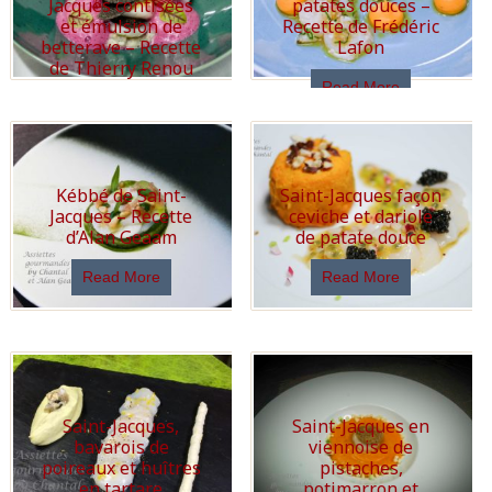
Jacques contisées
patates douces –
et émulsion de
Recette de Frédéric
betterave – Recette
Lafon
de Thierry Renou
Read More
Read More
Kébbé de Saint-
Saint-Jacques façon
Jacques – Recette
ceviche et dariole
d’Alan Geaam
de patate douce
Read More
Read More
Saint-Jacques,
Saint-Jacques en
bavarois de
viennoise de
poireaux et huîtres
pistaches,
en tartare
potimarron et