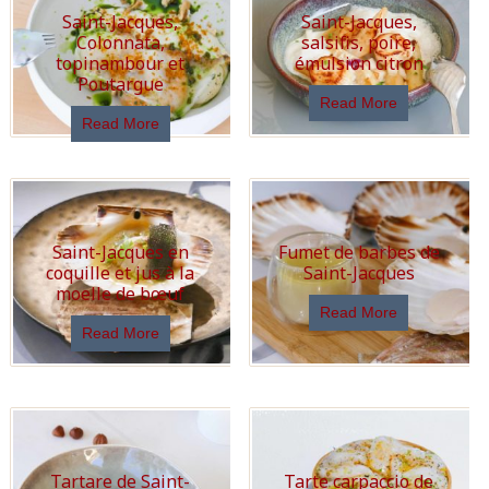
Saint-Jacques,
Saint-Jacques,
Colonnata,
salsifis, poire,
topinambour et
émulsion citron
Poutargue
Read More
Read More
Saint-Jacques en
Fumet de barbes de
coquille et jus à la
Saint-Jacques
moelle de bœuf
Read More
Read More
Tartare de Saint-
Tarte carpaccio de