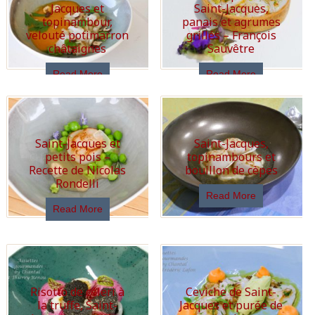
Jacques et
Saint-Jacques,
topinambour,
panais et agrumes
velouté potimarron
grillés – François
châtaignes
Sauvêtre
Read More
Read More
Saint-Jacques et
Saint-Jacques,
petits pois –
topinambours et
Recette de Nicolas
bouillon de cèpes
Rondelli
Read More
Read More
Risotto de céleri à
Ceviche de Saint-
la truffe, Saint-
Jacques et purée de