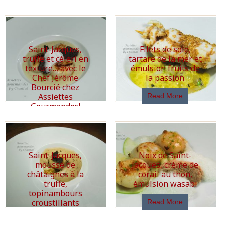
Saint-Jacques,
Filets de sole,
truffe et céleri en
tartare de la mer et
texture… avec le
émulsion fruits de
Chef Jérôme
la passion
Bourcié chez
Assiettes
Read More
Gourmandes!
Read More
Saint-Jacques,
Noix de Saint-
mousse de
Jacques, crème de
châtaignes à la
corail au thon,
truffe,
émulsion wasabi
topinambours
croustillants
Read More
Read More