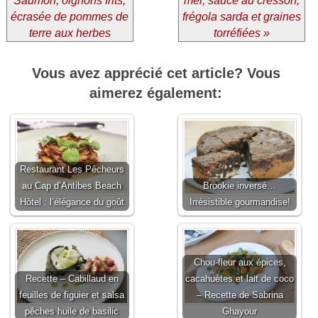
Saumon, oignons frits,
mer, sauce au cresson,
écrasée de pommes de
frégola sarda et graines
terre aux herbes
torréfiées »
Vous avez apprécié cet article? Vous
aimerez également:
Restaurant Les Pêcheurs
au Cap d’Antibes Beach
Brookie inversé…
Hôtel : l’élégance du goût
Irrésistible gourmandise!
Chou-fleur aux épices,
Recette – Cabillaud en
cacahuètes et lait de coco
feuilles de figuier et salsa
– Recette de Sabrina
pêches huile de basilic
Ghayour