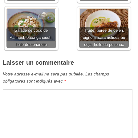
Salade de coco de
Truite, purée de céleri,
Paimpol, baba ganoush,
oignons caramélisés au
huile de coriandre
soja, huile de poireaux
Laisser un commentaire
Votre adresse e-mail ne sera pas publiée.
Les champs
obligatoires sont indiqués avec
*