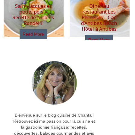
Saint-Jacques et
Dîner au
petits pois –
restaurant Les
Recette de Nicolas
Pêcheurs – Cap
Rondelli
d’Antibes Beach
Hôtel à Antibes
Read More
Read More
Bienvenue sur le blog cuisine de Chantal!
Retrouvez ici ma passion pour la cuisine et
la gastronomie française: recettes,
découvertes, balades gourmandes et avis