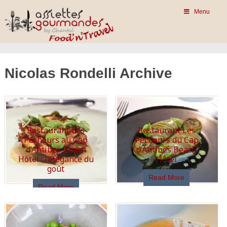
Menu
Nicolas Rondelli Archive
Restaurant Les
Restaurant Les
Pêcheurs au Cap
Pêcheurs du Cap
d’Antibes Beach
d’Antibes Beach
Hôtel : l’élégance du
Hôtel
goût
Read More
Read More