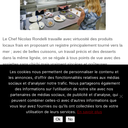
Le Chef Nicolas Rondelli travaille avec virtuosité des produits
locaux frais en proposant un registre principalement tourné vers la
mer ; avec de belles cuissons, un travail précis et des desserts
dans la même lignée, on se régale à tous points de vue avec des
assiettes sans chichi mais vraiment sincères et goûteuses.
Les cookies nous permettent de personnaliser le contenu et
Le service est courtois, professionnel, attentionné, tous les
les annonces, d'offrir des fonctionnalités relatives aux médias
ingrédients sont réunis pour faire du restaurant Les Pêcheurs une
sociaux et d'analyser notre trafic. Nous partageons également
très belle adresse de la French Riviera.
des informations sur l'utilisation de notre site avec nos
partenaires de médias sociaux, de publicité et d'analyse, qui
Restaurant Les Pêcheurs
peuvent combiner celles-ci avec d'autres informations que
vous leur avez fournies ou qu'ils ont collectées lors de votre
10 Boulevard du Maréchal Juin
utilisation de leurs services.
En savoir plus
06160 Juan les Pins
Tél : 04 92 93 13 30
Ok
No