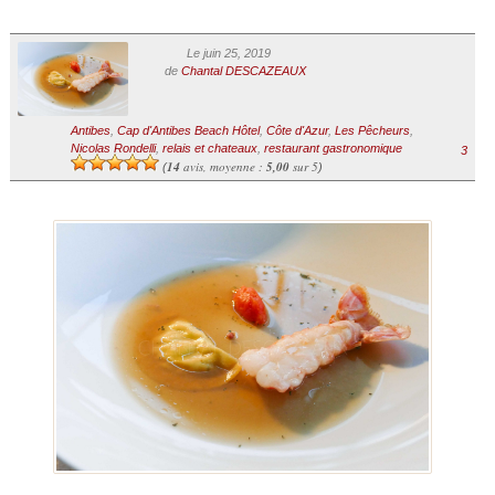
Le juin 25, 2019
de
Chantal DESCAZEAUX
Antibes
,
Cap d'Antibes Beach Hôtel
,
Côte d'Azur
,
Les Pêcheurs
,
Nicolas Rondelli
,
relais et chateaux
,
restaurant gastronomique
3
14
avis, moyenne :
5,00
sur 5
(
)