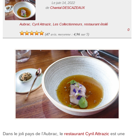
Le juin 14, 2022
de
Chantal DESCAZEAUX
Aubrac
,
Cyril Attrazic
,
Les Collectionneurs
,
restaurant étoilé
0
47
avis, moyenne :
4,96
sur 5
(
)
Dans le joli pays de l’Aubrac, le
restaurant Cyril Attrazic
est une