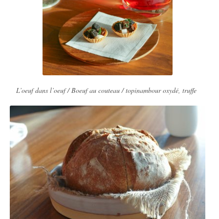
L’oeuf dans l’oeuf / Boeuf au couteau / topinambour oxydé, truffe