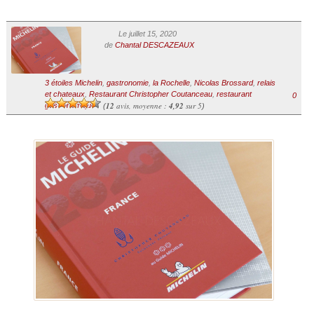
Le juillet 15, 2020
de
Chantal DESCAZEAUX
3 étoiles Michelin
,
gastronomie
,
la Rochelle
,
Nicolas Brossard
,
relais
et chateaux
,
Restaurant Christopher Coutanceau
,
restaurant
0
12
avis, moyenne :
4,92
sur 5
gastronomique
(
)