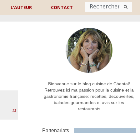
L’AUTEUR
CONTACT
Nom
*
rénom
Nom
Adresse de contact
*
Bienvenue sur le blog cuisine de Chantal!
Retrouvez ici ma passion pour la cuisine et la
gastronomie française: recettes, découvertes,
Commentaire ou message
*
balades gourmandes et avis sur les
restaurants
13
Partenariats