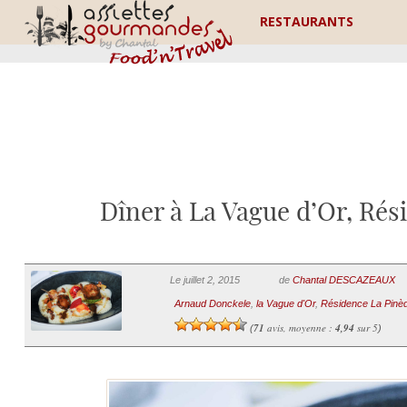
RESTAURANTS
Dîner à La Vague d’Or, Rés
Le juillet 2, 2015
de
Chantal DESCAZEAUX
Arnaud Donckele
,
la Vague d'Or
,
Résidence La Pinè
71
avis, moyenne :
4,94
sur 5
(
)