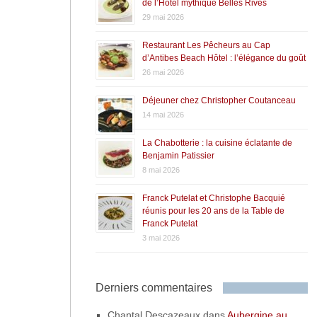
de l’Hôtel mythique Belles Rives
29 mai 2026
Restaurant Les Pêcheurs au Cap
d’Antibes Beach Hôtel : l’élégance du goût
26 mai 2026
Déjeuner chez Christopher Coutanceau
14 mai 2026
La Chabotterie : la cuisine éclatante de
Benjamin Patissier
8 mai 2026
Franck Putelat et Christophe Bacquié
réunis pour les 20 ans de la Table de
Franck Putelat
3 mai 2026
Derniers commentaires
Chantal Descazeaux
dans
Aubergine au