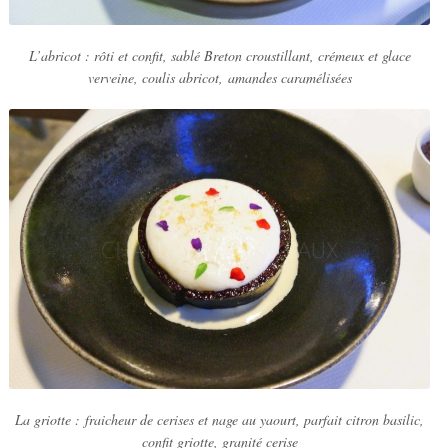
L’abricot : rôti et confit, sablé Breton croustillant, crémeux et glace
verveine, coulis abricot, amandes caramélisées
La griotte : fraicheur de cerises et nage au yaourt, parfait citron basilic,
confit griotte, granité cerise