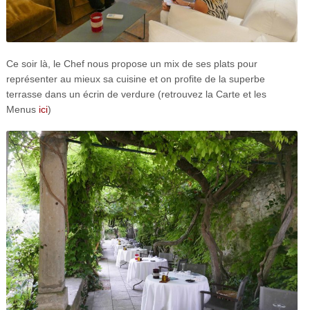
Ce soir là, le Chef nous propose un mix de ses plats pour
représenter au mieux sa cuisine et on profite de la superbe
terrasse dans un écrin de verdure (retrouvez la Carte et les
Menus
ici
)