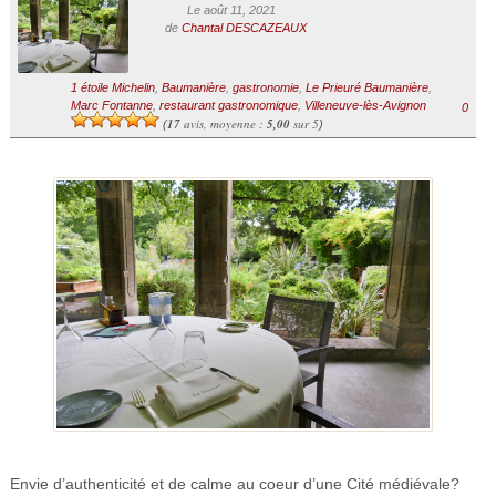
Le août 11, 2021
de
Chantal DESCAZEAUX
1 étoile Michelin
,
Baumanière
,
gastronomie
,
Le Prieuré Baumanière
,
Marc Fontanne
,
restaurant gastronomique
,
Villeneuve-lès-Avignon
0
17
avis, moyenne :
5,00
sur 5
(
)
Envie d’authenticité et de calme au coeur d’une Cité médiévale?