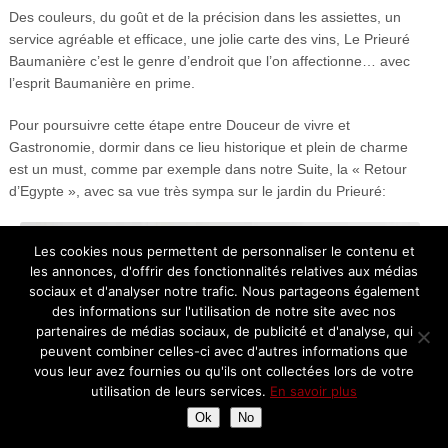
Des couleurs, du goût et de la précision dans les assiettes, un
service agréable et efficace, une jolie carte des vins, Le Prieuré
Baumanière c’est le genre d’endroit que l’on affectionne… avec
l’esprit Baumanière en prime.
Pour poursuivre cette étape entre Douceur de vivre et
Gastronomie, dormir dans ce lieu historique et plein de charme
est un must, comme par exemple dans notre Suite, la « Retour
d’Egypte », avec sa vue très sympa sur le jardin du Prieuré:
Les cookies nous permettent de personnaliser le contenu et
les annonces, d'offrir des fonctionnalités relatives aux médias
sociaux et d'analyser notre trafic. Nous partageons également
des informations sur l'utilisation de notre site avec nos
partenaires de médias sociaux, de publicité et d'analyse, qui
peuvent combiner celles-ci avec d'autres informations que
vous leur avez fournies ou qu'ils ont collectées lors de votre
utilisation de leurs services.
En savoir plus
Ok
No