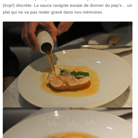
(trop!) discrète. La sauce ravigote essaie de donner du pep’s… un
plat qui ne va pas rester gravé dans nos mémoires.