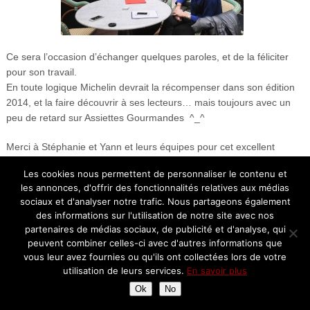
Ce sera l’occasion d’échanger quelques paroles, et de la féliciter
pour son travail.
En toute logique Michelin devrait la récompenser dans son édition
2014, et la faire découvrir à ses lecteurs… mais toujours avec un
peu de retard sur Assiettes Gourmandes ^_^
Merci à Stéphanie et Yann et leurs équipes pour cet excellent
repas… et surtout un IMMENSE merci à ma petite Sarah!
Les cookies nous permettent de personnaliser le contenu et
les annonces, d'offrir des fonctionnalités relatives aux médias
Restaurant La Scène/ Hôtel Prince de Galles
sociaux et d'analyser notre trafic. Nous partageons également
33 Avenue George V,
des informations sur l'utilisation de notre site avec nos
75008 Paris
partenaires de médias sociaux, de publicité et d'analyse, qui
tél: 01 53 23 78 50
peuvent combiner celles-ci avec d'autres informations que
vous leur avez fournies ou qu'ils ont collectées lors de votre
Follow
utilisation de leurs services.
En savoir plus
Ok
No