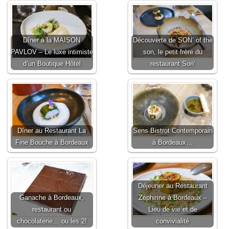
Dîner à la MAISON
Découverte de SON’ of the
PAVLOV – Le luxe intimiste
son, le petit frère du
d’un Boutique Hôtel
restaurant Son’
Dîner au Restaurant La
Sens Bistrot Contemporain
Fine Bouche à Bordeaux
à Bordeaux…
Déjeuner au Restaurant
Ganache à Bordeaux,
Zéphirine à Bordeaux –
restaurant ou
Lieu de vie et de
chocolaterie… ou les 2!
convivialité