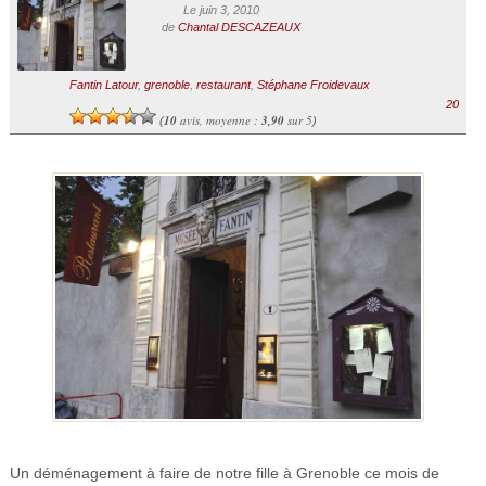
Le juin 3, 2010
de
Chantal DESCAZEAUX
Fantin Latour
,
grenoble
,
restaurant
,
Stéphane Froidevaux
20
10
avis, moyenne :
3,90
sur 5
(
)
Un déménagement à faire de notre fille à Grenoble ce mois de