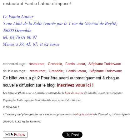
restaurant Fantin Latour s’impose!
Le Fantin Latour
5 rue Abbé de la Salle (entrée par le 1 rue du Général de Beylié)
38000 Grenoble
tél: 04 76 01 00 97
Menus à 39, 45, 67, et 82 euros
technorati tags:
restaurant,
Grenoble,
Fantin Latour,
Stéphane Froidevaux
del.icio.us tags:
restaurant,
Grenoble,
Fantin Latour,
Stéphane Froidevaux
Ce billet vous a plu? Pour être averti automatiquement à chaque
nouvelle diffusion sur le blog,
inscrivez vous ici !
Les Textes et Photos sur « Assiettes gourmandes le
blog de cuisine
de Chantal », sont protégés par
Copyright. Toute reproduction interdite sans accord de l’auteur.
© 2006-2011 .
All writing and photography on « Assiettes gourmandes le
blog de cuisine
de Chantal », is Copyright ©
2006-2011. All rights reserved.
Follow