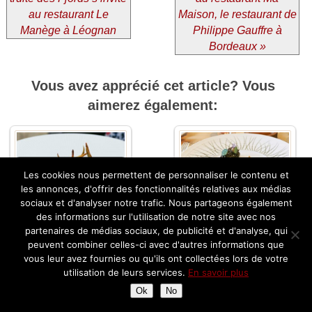
au restaurant Le
Maison, le restaurant de
Manège à Léognan
Philippe Gauffre à
Bordeaux »
Vous avez apprécié cet article? Vous
aimerez également:
Restaurant Nacre à Arès :
Les cookies nous permettent de personnaliser le contenu et
L’ écrin gastronomique
Les Etangs de Corot –
les annonces, d'offrir des fonctionnalités relatives aux médias
d’Adeline et Marc-Antoine
Parenthèse gastronomique
sociaux et d'analyser notre trafic. Nous partageons également
Lepage
au restaurant Le Corot
des informations sur l'utilisation de notre site avec nos
partenaires de médias sociaux, de publicité et d'analyse, qui
peuvent combiner celles-ci avec d'autres informations que
vous leur avez fournies ou qu'ils ont collectées lors de votre
utilisation de leurs services.
En savoir plus
Restaurant Calice de
Ok
No
Béziers avec Stephan
JU Maison de Cuisine –