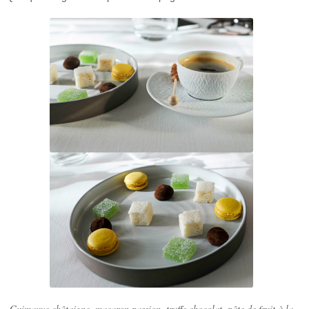
Guimauve châtaigne, macaron passion, truffe chocolat, pâte de fruit à la