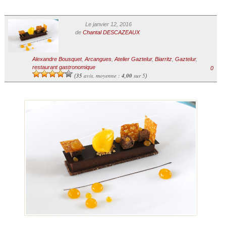
Le janvier 12, 2016
de
Chantal DESCAZEAUX
Alexandre Bousquet
,
Arcangues
,
Atelier Gaztelur
,
Biarritz
,
Gaztelur
,
restaurant gastronomique
0
35
avis, moyenne :
4,00
sur 5
(
)