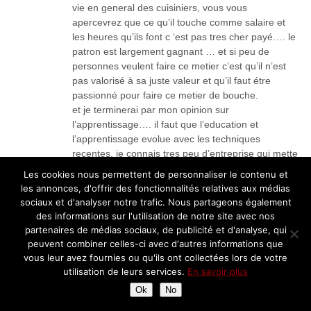
vie en general des cuisiniers, vous vous
apercevrez que ce qu’il touche comme salaire et
les heures qu’ils font c ‘est pas tres cher payé…. le
patron est largement gagnant … et si peu de
personnes veulent faire ce metier c’est qu’il n’est
pas valorisé à sa juste valeur et qu’il faut étre
passionné pour faire ce metier de bouche.
et je terminerai par mon opinion sur
l’apprentissage…. il faut que l’education et
l’apprentissage evolue avec les techniques
recentes, je connais tres peu d’entreprise qui mette
en pratique le programme, c’est fini la créme
Les cookies nous permettent de personnaliser le contenu et
angaise avec la cuillere en bois !!! les blancs
les annonces, d'offrir des fonctionnalités relatives aux médias
montées avec la pincée de sel, le jus de citron……
sociaux et d'analyser notre trafic. Nous partageons également
hervé thys révolutionnne les recettes de d’antan et
des informations sur l'utilisation de notre site avec nos
c’est trop bon et je ne parle pas d’El bulli, on aime
partenaires de médias sociaux, de publicité et d'analyse, qui
ou on n’aime pas mais c’est un précurseur qui fait
peuvent combiner celles-ci avec d'autres informations que
evoluer la cuisine vers le haut !!! on est encore tres
vous leur avez fournies ou qu'ils ont collectées lors de votre
conservateur alors quand l’espace de 10 ans la
utilisation de leurs services.
En savoir plus
cuisine est devenue un art.
Ok
No
helene j’attend ta vision sur l’apprentissage, les