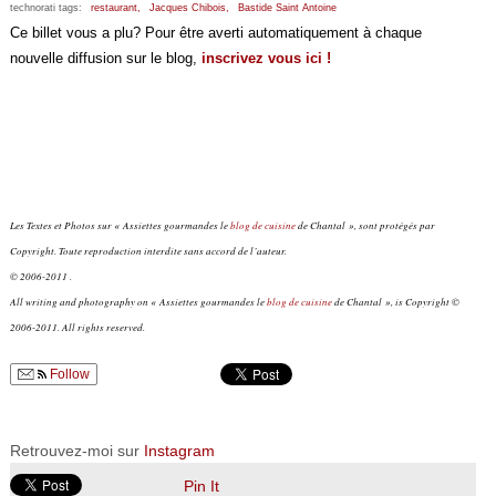
technorati tags:
restaurant,
Jacques Chibois,
Bastide Saint Antoine
Ce billet vous a plu? Pour être averti automatiquement à chaque
nouvelle diffusion sur le blog,
inscrivez vous ici !
Les Textes et Photos sur « Assiettes gourmandes le
blog de cuisine
de Chantal », sont protégés par
Copyright. Toute reproduction interdite sans accord de l’auteur.
© 2006-2011 .
All writing and photography on « Assiettes gourmandes le
blog de cuisine
de Chantal », is Copyright ©
2006-2011. All rights reserved.
Follow
Retrouvez-moi sur
Instagram
Pin It