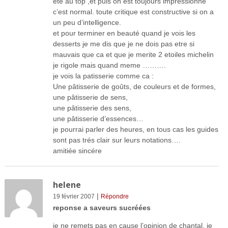
été au top ,et puis on est toujours impressionné
c’est normal. toute critique est constructive si on a
un peu d’intelligence.
et pour terminer en beauté quand je vois les
desserts je me dis que je ne dois pas etre si
mauvais que ca et que je merite 2 etoiles michelin
je rigole mais quand meme ……….
je vois la patisserie comme ca :
Une pâtisserie de goûts, de couleurs et de formes,
une pâtisserie de sens,
une pâtisserie des sens,
une pâtisserie d’essences…
je pourrai parler des heures, en tous cas les guides
sont pas trés clair sur leurs notations….
amitiée sincére
helene
|
19 février 2007
Répondre
reponse a saveurs sucréées
je ne remets pas en cause l’opinion de chantal, je