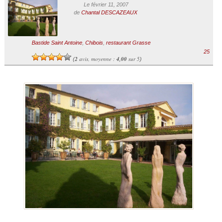
Le février 11, 2007
de
Chantal DESCAZEAUX
Bastide Saint Antoine
,
Chibois
,
restaurant Grasse
25
2
avis, moyenne :
4,00
sur 5
(
)