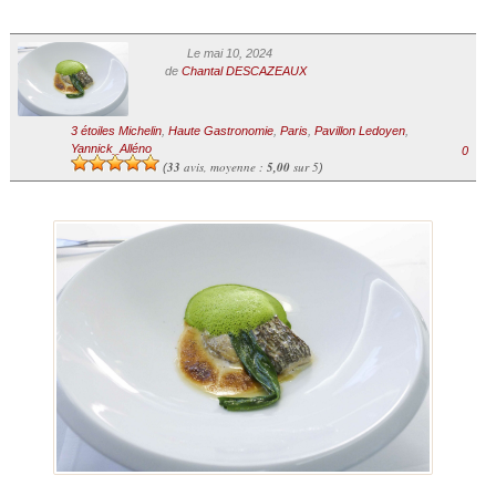
Le mai 10, 2024
de
Chantal DESCAZEAUX
3 étoiles Michelin
,
Haute Gastronomie
,
Paris
,
Pavillon Ledoyen
,
Yannick_Alléno
0
33
avis, moyenne :
5,00
sur 5
(
)