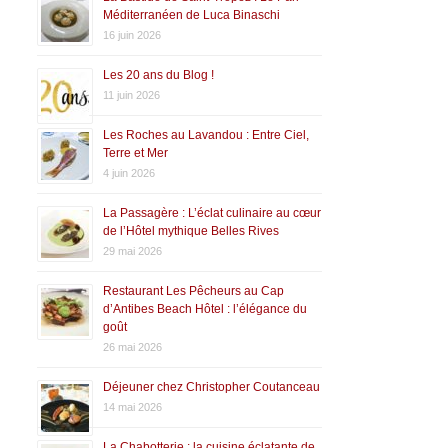
Méditerranéen de Luca Binaschi
16 juin 2026
Les 20 ans du Blog !
11 juin 2026
Les Roches au Lavandou : Entre Ciel,
Terre et Mer
4 juin 2026
La Passagère : L’éclat culinaire au cœur
de l’Hôtel mythique Belles Rives
29 mai 2026
Restaurant Les Pêcheurs au Cap
d’Antibes Beach Hôtel : l’élégance du
goût
26 mai 2026
Déjeuner chez Christopher Coutanceau
14 mai 2026
La Chabotterie : la cuisine éclatante de