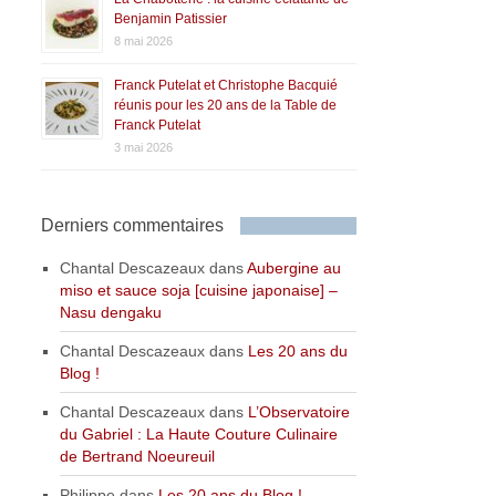
Benjamin Patissier
8 mai 2026
Franck Putelat et Christophe Bacquié
réunis pour les 20 ans de la Table de
Franck Putelat
3 mai 2026
Derniers commentaires
Chantal Descazeaux
dans
Aubergine au
miso et sauce soja [cuisine japonaise] –
Nasu dengaku
Chantal Descazeaux
dans
Les 20 ans du
Blog !
Chantal Descazeaux
dans
L’Observatoire
du Gabriel : La Haute Couture Culinaire
de Bertrand Noeureuil
Philippe
dans
Les 20 ans du Blog !