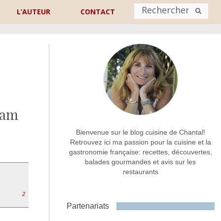
L’AUTEUR
CONTACT
Nom
*
rénom
Nom
liam
Adresse de contact
*
Bienvenue sur le blog cuisine de Chantal!
Retrouvez ici ma passion pour la cuisine et la
gastronomie française: recettes, découvertes,
Commentaire ou message
*
balades gourmandes et avis sur les
restaurants
2
Partenariats