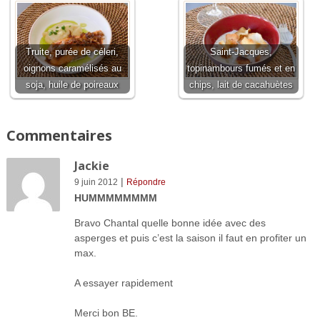
Truite, purée de céleri,
Saint-Jacques,
oignons caramélisés au
topinambours fumés et en
soja, huile de poireaux
chips, lait de cacahuètes
Commentaires
Jackie
|
9 juin 2012
Répondre
HUMMMMMMMM
Bravo Chantal quelle bonne idée avec des
asperges et puis c’est la saison il faut en profiter un
max.
A essayer rapidement
Merci bon BE.