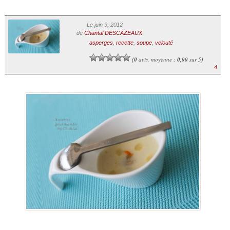
Le juin 9, 2012
de
Chantal DESCAZEAUX
asperges
,
recette
,
soupe
,
velouté
0
avis, moyenne :
0,00
sur 5
(
)
4