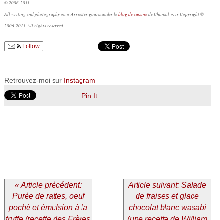
© 2006-2011 .
All writing and photography on « Assiettes gourmandes le
blog de cuisine
de Chantal », is Copyright ©
2006-2011. All rights reserved.
Follow
Retrouvez-moi sur
Instagram
Pin It
« Article précédent:
Article suivant: Salade
Purée de rattes, oeuf
de fraises et glace
poché et émulsion à la
chocolat blanc wasabi
truffe (recette des Frères
(une recette de William