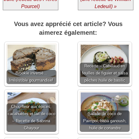
Pourcel)
Ledeuil) »
Vous avez apprécié cet article? Vous
aimerez également:
Recette – Cabillaud en
Brookie inversé…
feuilles de figuier et salsa
Irrésistible gourmandise!
pêches huile de basilic
Chou-fleur aux épices,
cacahuètes et lait de coco
Salade de coco de
– Recette de Sabrina
Paimpol, baba ganoush,
Ghayour
huile de coriandre