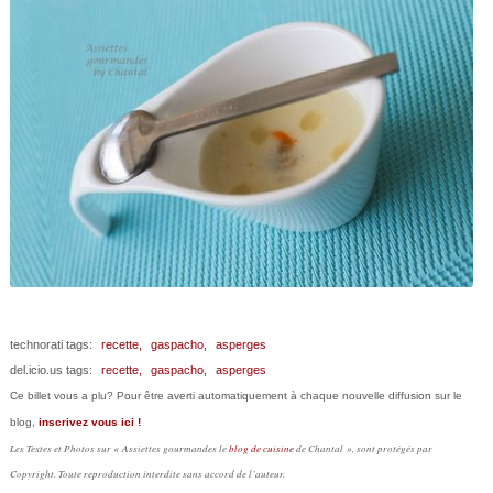
technorati tags:
recette,
gaspacho,
asperges
del.icio.us tags:
recette,
gaspacho,
asperges
Ce billet vous a plu? Pour être averti automatiquement à chaque nouvelle diffusion sur le
blog,
inscrivez vous ici !
Les Textes et Photos sur « Assiettes gourmandes le
blog de cuisine
de Chantal », sont protégés par
Copyright. Toute reproduction interdite sans accord de l’auteur.