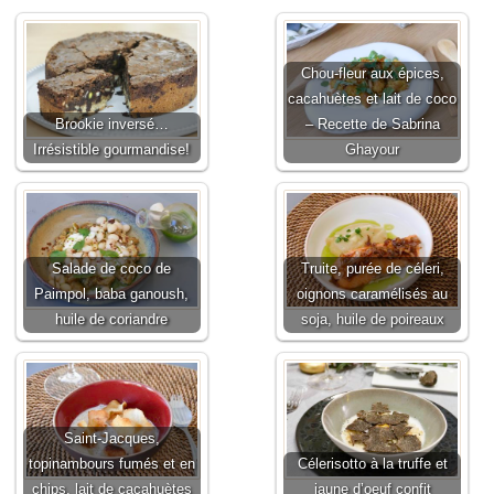
Chou-fleur aux épices,
cacahuètes et lait de coco
Brookie inversé…
– Recette de Sabrina
Irrésistible gourmandise!
Ghayour
Salade de coco de
Truite, purée de céleri,
Paimpol, baba ganoush,
oignons caramélisés au
huile de coriandre
soja, huile de poireaux
Saint-Jacques,
topinambours fumés et en
Célerisotto à la truffe et
chips, lait de cacahuètes
jaune d’oeuf confit