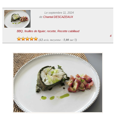
Le septembre 11, 2024
de
Chantal DESCAZEAUX
BBQ
,
feuilles de figuier
,
recette
,
Recette cabillaud
4
12
avis, moyenne :
5,00
sur 5
(
)