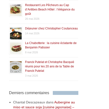
Restaurant Les Pêcheurs au Cap
d’Antibes Beach Hôtel : l’élégance du
goût
26 mai 2026
Déjeuner chez Christopher Coutanceau
14 mai 2026
La Chabotterie : la cuisine éclatante de
Benjamin Patissier
8 mai 2026
Franck Putelat et Christophe Bacquié
réunis pour les 20 ans de la Table de
Franck Putelat
3 mai 2026
Derniers commentaires
Chantal Descazeaux
dans
Aubergine au
miso et sauce soja [cuisine japonaise] –