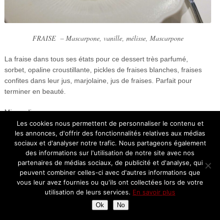
FRAISE
–
Mascarpone, vanille, mélisse, Mascarpone
La fraise dans tous ses états pour ce dessert très parfumé,
sorbet, opaline croustillante, pickles de fraises blanches, fraises
confites dans leur jus, marjolaine, jus de fraises. Parfait pour
terminer en beauté.
Mignardises:
Les cookies nous permettent de personnaliser le contenu et
les annonces, d'offrir des fonctionnalités relatives aux médias
sociaux et d'analyser notre trafic. Nous partageons également
des informations sur l'utilisation de notre site avec nos
partenaires de médias sociaux, de publicité et d'analyse, qui
peuvent combiner celles-ci avec d'autres informations que
vous leur avez fournies ou qu'ils ont collectées lors de votre
utilisation de leurs services.
En savoir plus
Ok
No