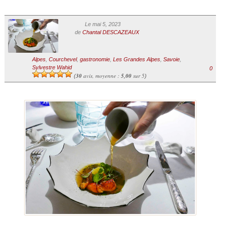
Le mai 5, 2023
de
Chantal DESCAZEAUX
Alpes
,
Courchevel
,
gastronomie
,
Les Grandes Alpes
,
Savoie
,
Sylvestre Wahid
0
30
avis, moyenne :
5,00
sur 5
(
)