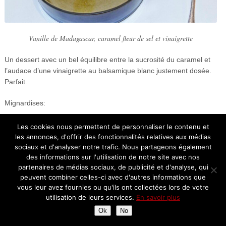
Vanille de Madagascar, caramel fleur de sel et vinaigrette
Un dessert avec un bel équilibre entre la sucrosité du caramel et
l’audace d’une vinaigrette au balsamique blanc justement dosée.
Parfait.
Mignardises:
Les cookies nous permettent de personnaliser le contenu et
les annonces, d'offrir des fonctionnalités relatives aux médias
sociaux et d'analyser notre trafic. Nous partageons également
des informations sur l'utilisation de notre site avec nos
partenaires de médias sociaux, de publicité et d'analyse, qui
peuvent combiner celles-ci avec d'autres informations que
vous leur avez fournies ou qu'ils ont collectées lors de votre
utilisation de leurs services.
En savoir plus
Ok
No