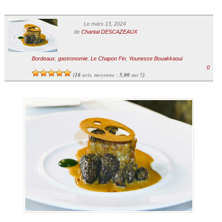
Le mars 13, 2024
de
Chantal DESCAZEAUX
Bordeaux
,
gastronomie
,
Le Chapon Fin
,
Younesse Bouakkaoui
0
16
avis, moyenne :
5,00
sur 5
(
)