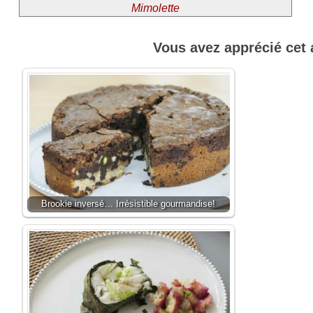
Mimolette
Vous avez apprécié cet 
Brookie inversé… Irrésistible gourmandise!