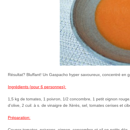
Résultat? Bluffant! Un Gaspacho hyper savoureux, concentré en goû
Ingrédients (pour 6 personnes):
1,5 kg de tomates, 1 poivron, 1/2 concombre, 1 petit oignon rouge, 
d’olive, 2 cuil. à s. de vinaigre de Xérès, sel, tomates cerises et cib
Préparation:
Couper tomates, poivrons, oignon, concombre et ail en petits dés, l