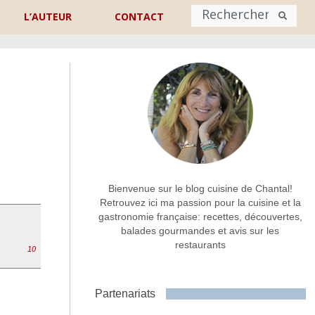
L’AUTEUR
CONTACT
Nom
*
rénom
Nom
Adresse de contact
*
Bienvenue sur le blog cuisine de Chantal!
Retrouvez ici ma passion pour la cuisine et la
gastronomie française: recettes, découvertes,
Commentaire ou message
*
balades gourmandes et avis sur les
restaurants
10
Partenariats