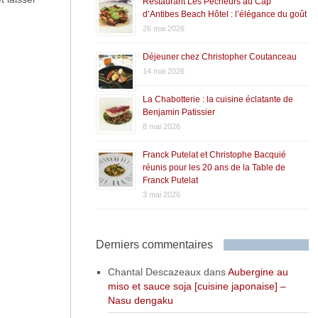
Restaurant Les Pêcheurs au Cap
d’Antibes Beach Hôtel : l’élégance du goût
26 mai 2026
Déjeuner chez Christopher Coutanceau
14 mai 2026
La Chabotterie : la cuisine éclatante de
Benjamin Patissier
8 mai 2026
Franck Putelat et Christophe Bacquié
réunis pour les 20 ans de la Table de
Franck Putelat
3 mai 2026
Derniers commentaires
Chantal Descazeaux
dans
Aubergine au
miso et sauce soja [cuisine japonaise] –
Nasu dengaku