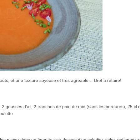
ts, et une texture soyeuse et très agréable… Bref à refaire!
2 gousses d’ail, 2 tranches de pain de mie (sans les bordures), 25 cl d
oulette
es placer dans un égouttoir au dessus d’un saladier, saler, mélanger, e