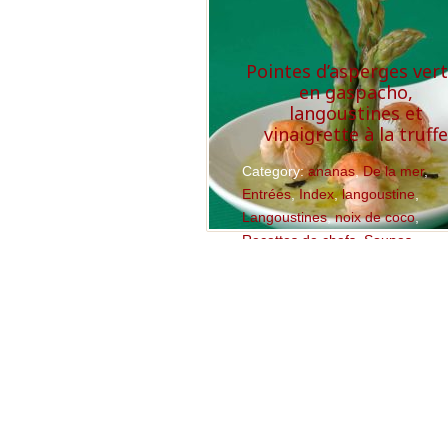
Pointes d’asperges ver
en gaspacho,
langoustines et
vinaigrette à la truff
Category:
ananas
,
De la mer
,
Entrées
,
Index
,
langoustine
,
Langoustines
,
noix de coco
,
Recettes de chefs
,
Soupes,
Veloutés
Read More