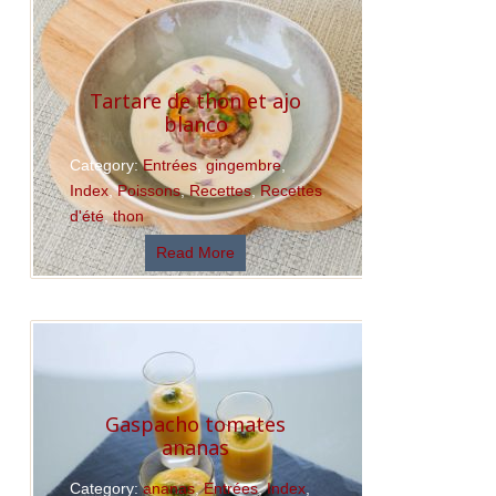
Read More
Tartare de thon et ajo
blanco
Category:
Entrées
,
gingembre
,
Index
,
Poissons
,
Recettes
,
Recettes
d'été
,
thon
Read More
Gaspacho tomates
ananas
Category:
ananas
,
Entrées
,
Index
,