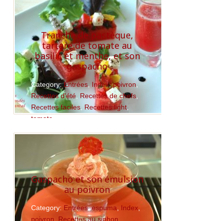
Tranche de pastèque,
tartare de tomate au
basilic et menthe, et son
gaspacho
Category:
Entrées
,
Index
,
poivron
,
Recettes d'été
,
Recettes de chefs
,
Recettes faciles
,
Recettes light
,
tomate
Read More
Gaspacho et son émulsion
au poivron
Category:
Entrées
,
espuma
,
Index
,
poivron
,
Recettes au siphon
,