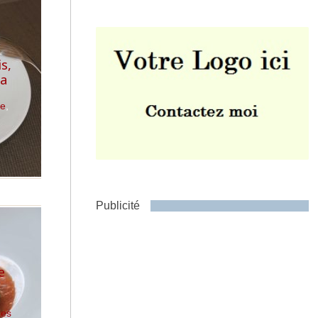
s,
ta
e
,
Envoyer
Publicité
e
tes