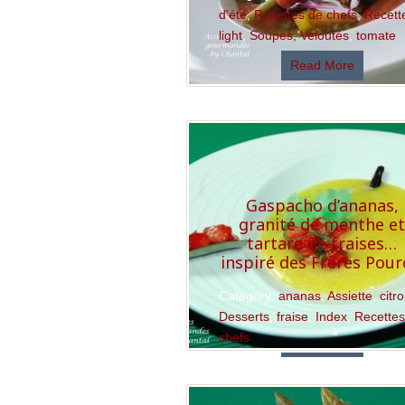
d'été
,
Recettes de chefs
,
Recett
light
,
Soupes, Veloutés
,
tomate
Read More
Gaspacho d’ananas,
granité de menthe e
tartare de fraises…
inspiré des Frères Pour
Category:
ananas
,
Assiette
,
citr
Desserts
,
fraise
,
Index
,
Recettes
chefs
Read More