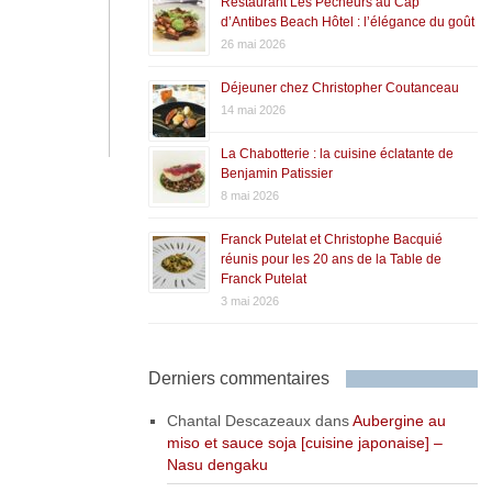
Restaurant Les Pêcheurs au Cap
d’Antibes Beach Hôtel : l’élégance du goût
26 mai 2026
Déjeuner chez Christopher Coutanceau
14 mai 2026
La Chabotterie : la cuisine éclatante de
Benjamin Patissier
8 mai 2026
Franck Putelat et Christophe Bacquié
réunis pour les 20 ans de la Table de
Franck Putelat
3 mai 2026
Derniers commentaires
Chantal Descazeaux
dans
Aubergine au
miso et sauce soja [cuisine japonaise] –
Nasu dengaku