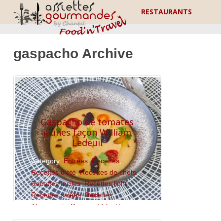
RESTAURANTS
gaspacho Archive
Gaspacho de tomates
jaunes façon William
Ledeuil
Category:
Entrées
,
Recettes
,
Recettes d'été
,
Recettes de chefs
,
Recettes faciles
,
Recettes light
,
Recettes salées
,
Recettes
Thermomix
,
Soupes, Veloutés
,
tomate