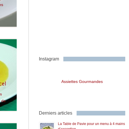
es
Instagram
t
Assiettes Gourmandes
cel
on
,
 de
Derniers articles
La Table de Pavie pour un menu à 4 mains
d’exception