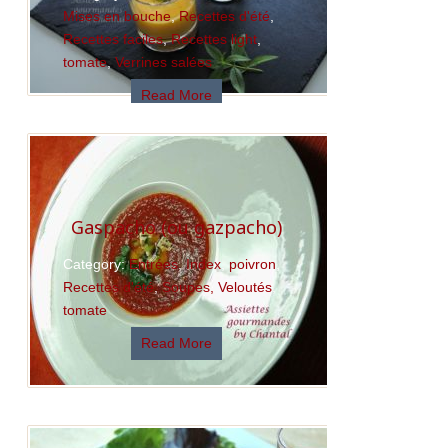
Mises en bouche
,
Recettes d'été
,
Recettes faciles
,
Recettes light
,
tomate
,
Verrines salées
Read More
Gaspacho (ou gazpacho)
Category:
Entrées
,
Index
,
poivron
,
Recettes d'été
,
Soupes, Veloutés
,
tomate
Read More