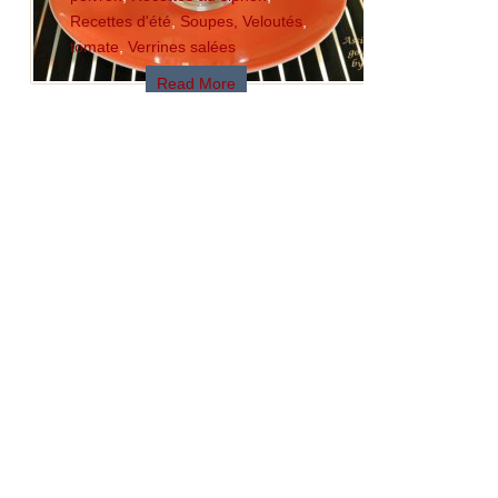
Recettes d'été
,
Soupes, Veloutés
,
tomate
,
Verrines salées
Read More