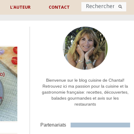
L’AUTEUR
CONTACT
Nom
*
rénom
Nom
Adresse de contact
*
o)
Bienvenue sur le blog cuisine de Chantal!
Retrouvez ici ma passion pour la cuisine et la
gastronomie française: recettes, découvertes,
Commentaire ou message
*
on
,
balades gourmandes et avis sur les
restaurants
Partenariats