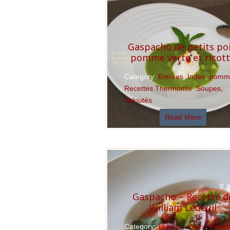
Gaspacho de petits poi
pomme verte et ricot
Category:
Entrées
,
Index
,
pomm
Recettes Thermomix
,
Soupes,
Veloutés
Read More
Gaspacho – Recette d
William Ledeuil
Category:
Entrées
,
Index
,
Recet