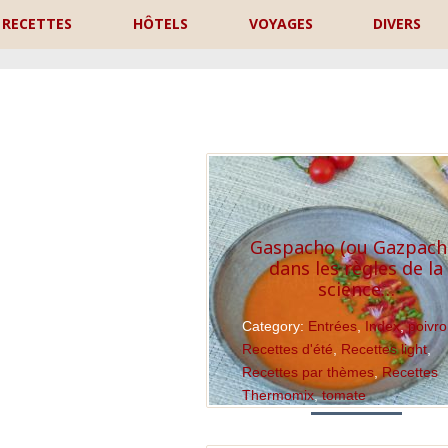
RECETTES
HÔTELS
VOYAGES
DIVERS
P
Gaspacho (ou Gazpach
dans les règles de la
science…
Category:
Entrées
,
Index
,
poivr
Recettes d'été
,
Recettes light
,
Recettes par thèmes
,
Recettes
Thermomix
,
tomate
Read More