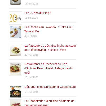
16 juin 2026
Les 20 ans du Blog !
11 juin 2026
Les Roches au Lavandou : Entre Ciel,
Terre et Mer
4 juin 2026
La Passagère : L’éclat culinaire au cœur
de l’Hôtel mythique Belles Rives
29 mai 2026
Restaurant Les Pêcheurs au Cap
d’Antibes Beach Hôtel : l’élégance du
goût
26 mai 2026
Déjeuner chez Christopher Coutanceau
14 mai 2026
La Chabotterie : la cuisine éclatante de
Benjamin Patissier