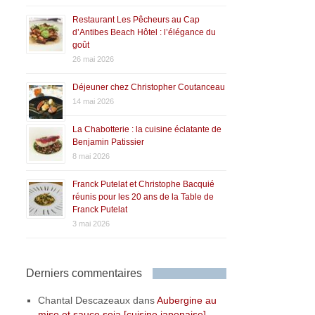
Restaurant Les Pêcheurs au Cap
d’Antibes Beach Hôtel : l’élégance du
goût
26 mai 2026
Déjeuner chez Christopher Coutanceau
14 mai 2026
La Chabotterie : la cuisine éclatante de
Benjamin Patissier
8 mai 2026
Franck Putelat et Christophe Bacquié
réunis pour les 20 ans de la Table de
Franck Putelat
3 mai 2026
Derniers commentaires
Chantal Descazeaux
dans
Aubergine au
miso et sauce soja [cuisine japonaise] –