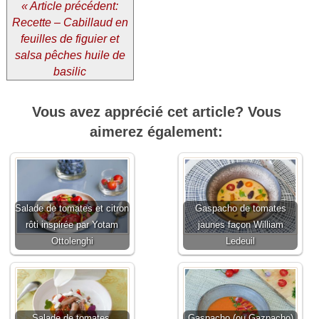
« Article précédent:
Recette – Cabillaud en
feuilles de figuier et
salsa pêches huile de
basilic
Vous avez apprécié cet article? Vous
aimerez également:
Salade de tomates et citron
Gaspacho de tomates
rôti inspirée par Yotam
jaunes façon William
Ottolenghi
Ledeuil
Salade de tomates,
Gaspacho (ou Gazpacho)