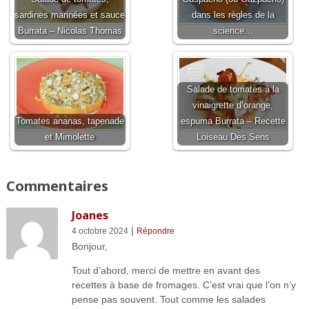
sardines marinées et sauce
dans les règles de la
Burrata – Nicolas Thomas
science…
Salade de tomates à la
vinaigrette d’orange,
Tomates ananas, tapenade
espuma Burrata – Recette
et Mimolette
Loiseau Des Sens
Commentaires
Joanes
|
4 octobre 2024
Répondre
Bonjour,
Tout d’abord, merci de mettre en avant des
recettes à base de fromages. C’est vrai que l’on n’y
pense pas souvent. Tout comme les salades