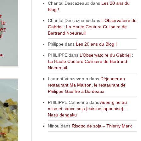
Chantal Descazeaux
dans
Les 20 ans du
Blog !
t
Chantal Descazeaux
dans
L’Observatoire du
 le
Gabriel : La Haute Couture Culinaire de
hez
Bertrand Noeureuil
!
Philippe
dans
Les 20 ans du Blog !
au
PHILIPPE
dans
L’Observatoire du Gabriel :
La Haute Couture Culinaire de Bertrand
Noeureuil
Laurent Vanzeveren
dans
Déjeuner au
restaurant Ma Maison, le restaurant de
Philippe Gauffre à Bordeaux
PHILIPPE Catherine
dans
Aubergine au
miso et sauce soja [cuisine japonaise] –
Nasu dengaku
Ninou
dans
Risotto de soja – Thierry Marx
ées