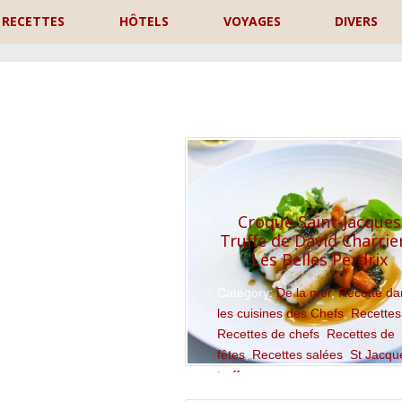
RECETTES
HÔTELS
VOYAGES
DIVERS
P
Croque Saint-Jacques
Truffe de David Charrie
Les Belles Perdrix
Category:
De la mer
,
Recette da
les cuisines des Chefs
,
Recettes
Recettes de chefs
,
Recettes de
fêtes
,
Recettes salées
,
St Jacqu
truffe