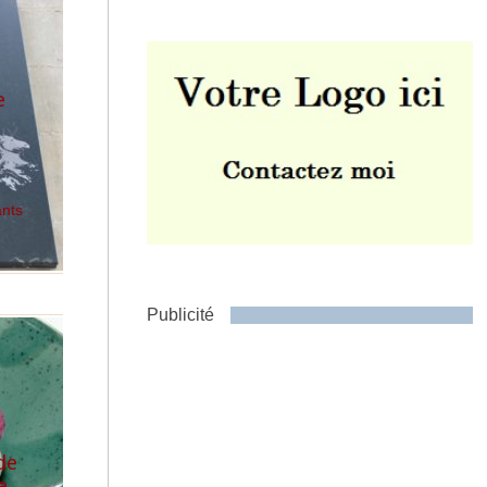
e
Envoyer
ants
Publicité
de
e