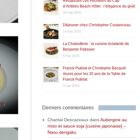
Restaurant Les Pêcheurs au Cap
d’Antibes Beach Hôtel : l’élégance du goût
26 mai 2026
Déjeuner chez Christopher Coutanceau
14 mai 2026
La Chabotterie : la cuisine éclatante de
Benjamin Patissier
8 mai 2026
e
Franck Putelat et Christophe Bacquié
réunis pour les 20 ans de la Table de
Franck Putelat
3 mai 2026
ex
,
Derniers commentaires
Chantal Descazeaux
dans
Aubergine au
miso et sauce soja [cuisine japonaise] –
Nasu dengaku