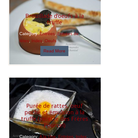
Brouillade d’oeufs à la
truffe
Category:
Entrées
,
Entrées de
fêtes
,
Index
,
Oeufs
Read More
Purée de rattes, oeuf
poché et émulsion à la
truffe (recette des Frères
Pourcel)
Category:
A la Une
,
Entrées
,
Index
,