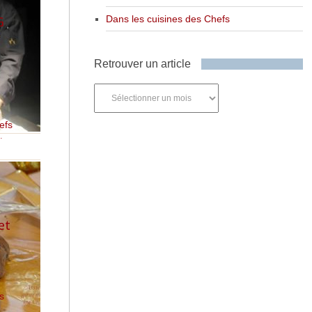
G
Dans les cuisines des Chefs
Retrouver un article
Retrouver
un
,
article
efs
,
ts
et
s