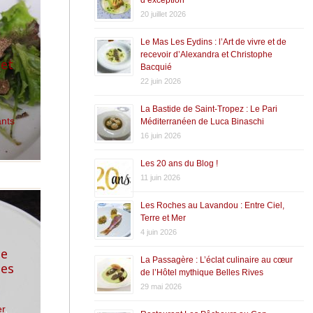
20 juillet 2026
Le Mas Les Eydins : l’Art de vivre et de
recevoir d’Alexandra et Christophe
 et
Bacquié
22 juin 2026
La Bastide de Saint-Tropez : Le Pari
ants
Méditerranéen de Luca Binaschi
16 juin 2026
Les 20 ans du Blog !
11 juin 2026
Les Roches au Lavandou : Entre Ciel,
Terre et Mer
4 juin 2026
de
La Passagère : L’éclat culinaire au cœur
tes
de l’Hôtel mythique Belles Rives
29 mai 2026
er
,