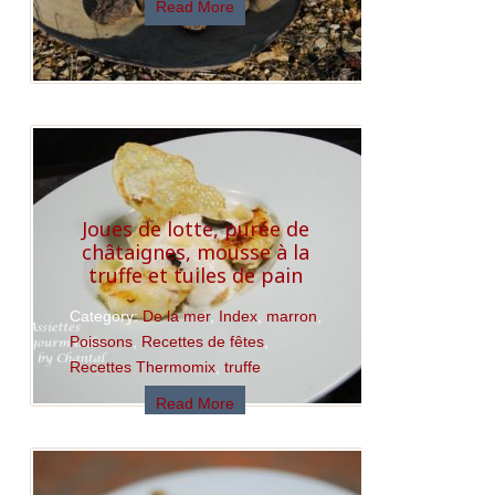
Read More
Joues de lotte, purée de
châtaignes, mousse à la
truffe et tuiles de pain
Category:
De la mer
,
Index
,
marron
,
Poissons
,
Recettes de fêtes
,
Recettes Thermomix
,
truffe
Read More