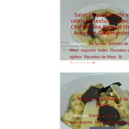
Saint-Jacques, truffe e
céleri en texture… avec
Chef Jérôme Bourcié c
Assiettes Gourmandes
Category:
De la mer
,
Entrées de
fêtes
,
espuma
,
Index
,
Recettes 
siphon
,
Recettes de fêtes
,
St
Jacques
,
truffe
Read More
Risotto de céleri à la
truffe
Category:
Entrées
,
Index
,
mascarpone
,
truffe
,
Verrines sal