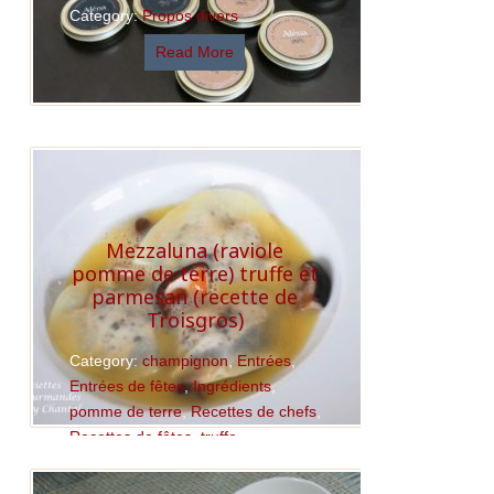
Category:
Propos divers
Read More
Mezzaluna (raviole
pomme de terre) truffe et
parmesan (recette de
Troisgros)
Category:
champignon
,
Entrées
,
Entrées de fêtes
,
Ingrédients
,
pomme de terre
,
Recettes de chefs
,
Recettes de fêtes
,
truffe
Read More