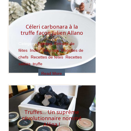
Céleri carbonara à la
truffe façon Julien Allano
Category:
Entrées
,
Entrées de
fêtes
,
Index
,
Recettes
,
Recettes de
chefs
,
Recettes de fêtes
,
Recettes
salées
,
truffe
Read More
Truffes… Un suprême
révolutionnaire nommé
Aléna !