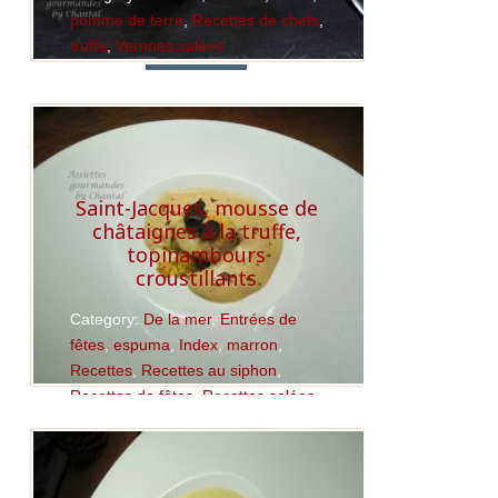
pomme de terre
,
Recettes de chefs
,
truffe
,
Verrines salées
Read More
Saint-Jacques, mousse de
châtaignes à la truffe,
topinambours
croustillants
Category:
De la mer
,
Entrées de
fêtes
,
espuma
,
Index
,
marron
,
Recettes
,
Recettes au siphon
,
Recettes de fêtes
,
Recettes salées
,
Recettes Thermomix
,
St Jacques
,
truffe
Read More