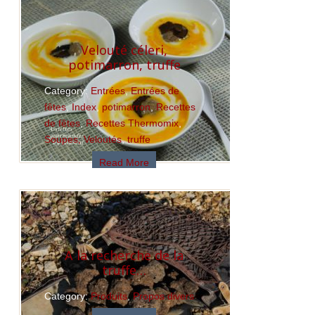
Velouté céleri,
potimarron, truffe
Category:
Entrées
,
Entrées de
fêtes
,
Index
,
potimarron
,
Recettes
de fêtes
,
Recettes Thermomix
,
Soupes, Veloutés
,
truffe
Read More
A la recherche de la
truffe…
Category:
Produits
,
Propos divers