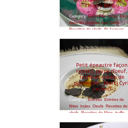
Thierry Renou
Category:
De la mer
,
Index
,
Rec
dans les cuisines des Chefs
,
Recettes de chefs
,
St Jacques
,
truffe
Read More
Petit épeautre façon
risotto, jaune d’oeuf,
truffe et crème de
parmesan… Merci Cyri
Leclerc!
Category:
Entrées
,
Entrées de
fêtes
,
Index
,
Oeufs
,
Recettes de
chefs
,
Recettes de fêtes
,
truffe
Read More