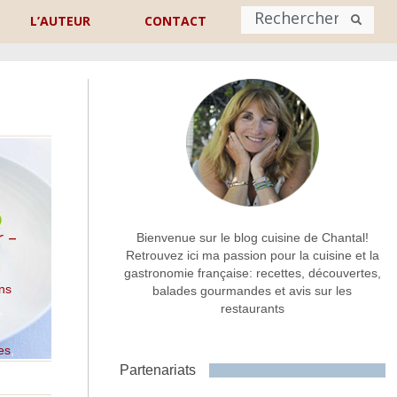
L’AUTEUR
CONTACT
Nom
*
rénom
Nom
Adresse de contact
*
r –
Bienvenue sur le blog cuisine de Chantal!
Retrouvez ici ma passion pour la cuisine et la
gastronomie française: recettes, découvertes,
Commentaire ou message
*
ns
balades gourmandes et avis sur les
restaurants
,
es
,
Partenariats