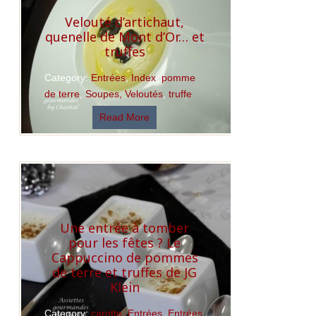
Velouté d’artichaut,
quenelle de Mont d’Or… et
truffes
Category:
Entrées
,
Index
,
pomme
de terre
,
Soupes, Veloutés
,
truffe
Read More
Une entrée à tomber
pour les fêtes ? Le
Cappuccino de pommes
de terre et truffes de JG
Klein
Category:
carotte
,
Entrées
,
Entrées