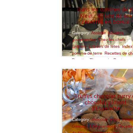
Dans les cuisines de J
Klein… et une de ses
recettes en bonus!
Category:
Assiette
,
Balades
gourmandes
,
Chez les chefs
,
Entrées
,
Entrées de fêtes
,
Index
pomme de terre
,
Recettes de ch
Recettes Thermomix
,
Restauran
France
,
Restaurants Nord Est
,
truffe
Read More
Truffes chocolat curry 
chocolat piment
d’Espelette
Category:
chocolat
,
Index
,
Petits
Gâteaux & Mignardises
,
Recette
de fêtes
,
Recettes faciles