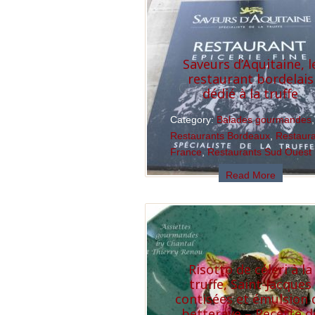
Read More
Saveurs d’Aquitaine, l
restaurant bordelais
dédié à la truffe
Category:
Balades gourmandes
,
Restaurants Bordeaux
,
Restaur
France
,
Restaurants Sud Ouest
Read More
Risotto de céleri à la
truffe, Saint-Jacques
contisées et émulsion 
betterave – Recette d