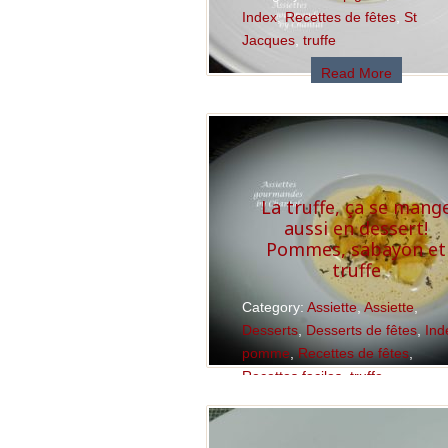
Index
,
Recettes de fêtes
,
St
Jacques
,
truffe
Read More
La truffe, ça se mang
aussi en dessert!
Pommes, sabayon et
truffe
Category:
Assiette
,
Assiette
,
Desserts
,
Desserts de fêtes
,
Ind
pomme
,
Recettes de fêtes
,
Recettes faciles
,
truffe
Read More