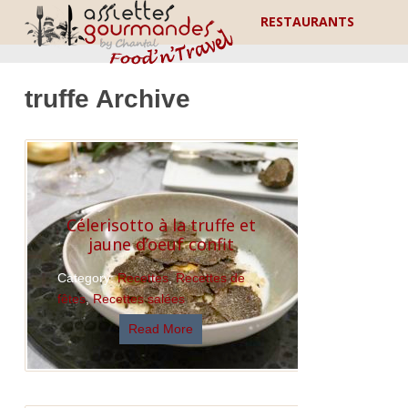
RESTAURANTS
truffe Archive
Célerisotto à la truffe et
jaune d’oeuf confit
Category:
Recettes
,
Recettes de
fêtes
,
Recettes salées
Read More