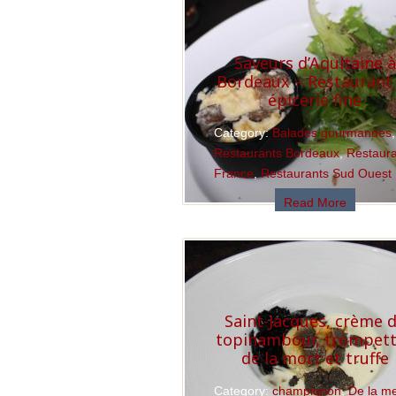
Saveurs d’Aquitaine à
Bordeaux – Restaurant
épicerie fine
Category:
Balades gourmandes
,
Restaurants Bordeaux
,
Restaur
France
,
Restaurants Sud Ouest
Read More
Saint-Jacques, crème 
topinambour, trompet
de la mort et truffe
Category:
champignon
,
De la m