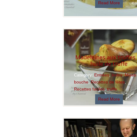
Read More
Madeleines aux truffes
huile de truffe
Category:
Entrées
,
Index
,
Mises
bouche
,
Recettes de fêtes
,
Recettes faciles
,
truffe
Read More