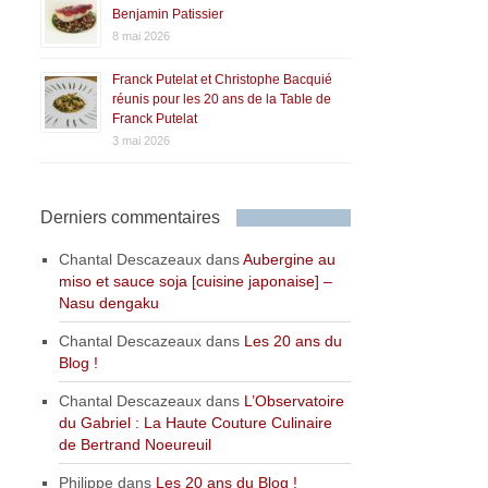
Benjamin Patissier
8 mai 2026
Franck Putelat et Christophe Bacquié
réunis pour les 20 ans de la Table de
Franck Putelat
3 mai 2026
Derniers commentaires
Chantal Descazeaux
dans
Aubergine au
miso et sauce soja [cuisine japonaise] –
Nasu dengaku
Chantal Descazeaux
dans
Les 20 ans du
Blog !
Chantal Descazeaux
dans
L’Observatoire
du Gabriel : La Haute Couture Culinaire
de Bertrand Noeureuil
Philippe
dans
Les 20 ans du Blog !