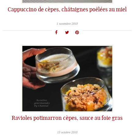
Cappuccino de cèpes, châtaignes poêlées au miel
1 novembre 2010
Ravioles potimarron cèpes, sauce au foie gras
13 octobre 2010