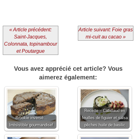
« Article précédent:
Article suivant: Foie gras
Saint-Jacques,
mi-cuit au cacao »
Colonnata, topinambour
et Poutargue
Vous avez apprécié cet article? Vous
aimerez également:
Recette – Cabillaud en
Brookie inversé…
feuilles de figuier et salsa
Irrésistible gourmandise!
pêches huile de basilic