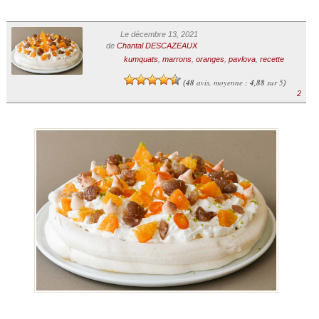
Le décembre 13, 2021
de
Chantal DESCAZEAUX
kumquats
,
marrons
,
oranges
,
pavlova
,
recette
48
avis, moyenne :
4,88
sur 5
(
)
2