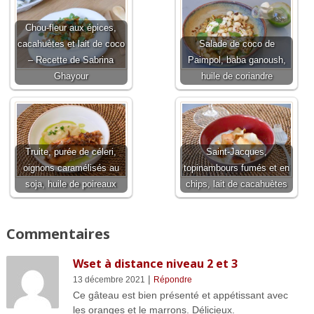
Chou-fleur aux épices,
cacahuètes et lait de coco
Salade de coco de
– Recette de Sabrina
Paimpol, baba ganoush,
Ghayour
huile de coriandre
Truite, purée de céleri,
Saint-Jacques,
oignons caramélisés au
topinambours fumés et en
soja, huile de poireaux
chips, lait de cacahuètes
Commentaires
Wset à distance niveau 2 et 3
|
13 décembre 2021
Répondre
Ce gâteau est bien présenté et appétissant avec
les oranges et le marrons. Délicieux.